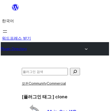
콘
텐
한국어
츠
로
바
워드프레스 받기
로
Plugin Directory
가
기
검
색
모든
Community
Commercial
[플러그인 태그:]
clone