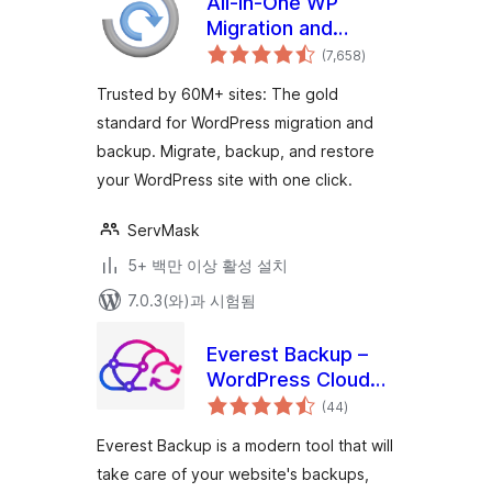
All-in-One WP
Migration and
전
Backup
(7,658
)
체
평
점
Trusted by 60M+ sites: The gold
standard for WordPress migration and
backup. Migrate, backup, and restore
your WordPress site with one click.
ServMask
5+ 백만 이상 활성 설치
7.0.3(와)과 시험됨
Everest Backup –
WordPress Cloud
전
Backup, Migration,
(44
)
체
평
Restore & Cloning
점
Everest Backup is a modern tool that will
Plugin
take care of your website's backups,