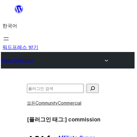
콘
텐
한국어
츠
로
바
워드프레스 받기
로
Plugin Directory
가
기
검
색
모든
Community
Commercial
[플러그인 태그:]
commission