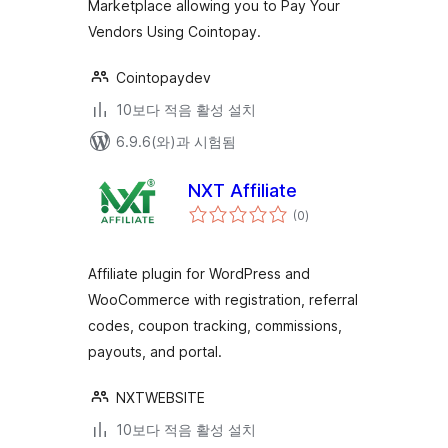
Marketplace allowing you to Pay Your
Vendors Using Cointopay.
Cointopaydev
10보다 적음 활성 설치
6.9.6(와)과 시험됨
NXT Affiliate
전
(0
)
체
평
점
Affiliate plugin for WordPress and
WooCommerce with registration, referral
codes, coupon tracking, commissions,
payouts, and portal.
NXTWEBSITE
10보다 적음 활성 설치