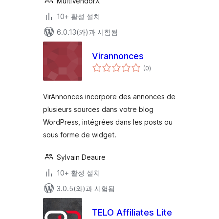
MultiVendorX
10+ 활성 설치
6.0.13(와)과 시험됨
Virannonces
전
(0
)
체
평
점
VirAnnonces incorpore des annonces de
plusieurs sources dans votre blog
WordPress, intégrées dans les posts ou
sous forme de widget.
Sylvain Deaure
10+ 활성 설치
3.0.5(와)과 시험됨
TELO Affiliates Lite