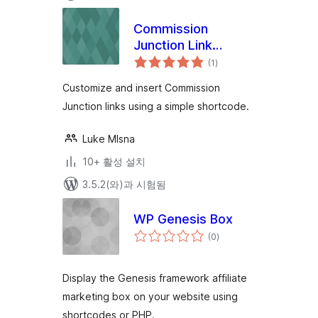
Commission
Junction Link
전
Shortcode
(1
)
체
평
점
Customize and insert Commission
Junction links using a simple shortcode.
Luke Mlsna
10+ 활성 설치
3.5.2(와)과 시험됨
WP Genesis Box
전
(0
)
체
평
점
Display the Genesis framework affiliate
marketing box on your website using
shortcodes or PHP.