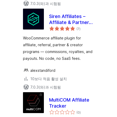
7.0.3(와)과 시험됨
Siren Affiliates –
Affiliate & Partner
전
Program Manager
(7
)
체
평
for WooCommerce
점
WooCommerce affiliate plugin for
affiliate, referral, partner & creator
programs — commissions, royalties, and
payouts. No code, no SaaS fees.
alexstandiford
10보다 적음 활성 설치
7.0.3(와)과 시험됨
MultiCOM Affiliate
Tracker
전
(0
)
체
평