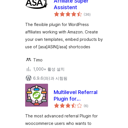
Affiliate Super
Assistent
전
(36
)
체
평
점
The flexible plugin for WordPress
affiliates working with Amazon. Create
your own templates, embed products by
use of [asa]ASIN[/asa] shortcodes
Timo
1,000+ 활성 설치
6.9.6(와)과 시험됨
Multilevel Referral
Plugin for
전
WooCommerce
(6
)
체
평
점
The most advanced referral Plugin for
woocommerce users who wants to