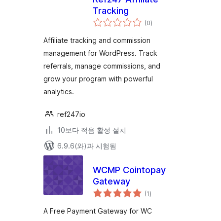
Tracking
전
(0
)
체
평
점
Affiliate tracking and commission
management for WordPress. Track
referrals, manage commissions, and
grow your program with powerful
analytics.
ref247io
10보다 적음 활성 설치
6.9.6(와)과 시험됨
WCMP Cointopay
Gateway
전
(1
)
체
평
점
A Free Payment Gateway for WC