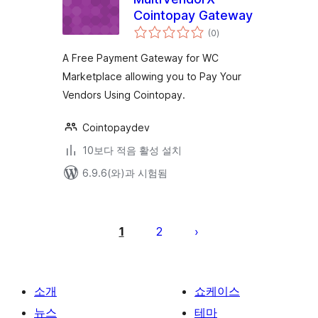
Cointopay Gateway
전
(0
)
체
평
점
A Free Payment Gateway for WC
Marketplace allowing you to Pay Your
Vendors Using Cointopay.
Cointopaydev
10보다 적음 활성 설치
6.9.6(와)과 시험됨
글
페
1
2
이
지
매
소개
쇼케이스
김
뉴스
테마