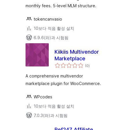
monthly fees. 5-level MLM structure.
tokencanvasio
10보다 적음 활성 설치
6.9.6(와)과 시험됨
Kiikiis Multivendor
Marketplace
전
(0
)
체
평
점
A comprehensive multivendor
marketplace plugin for WooCommerce.
WPcodes
10보다 적음 활성 설치
7.0.3(와)과 시험됨
Ref247 Affiliate