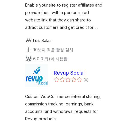
점
Enable your site to register affiliates and
provide them with a personalized
website link that they can share to
attract customers and get credit for …
Luis Salas
10보다 적음 활성 설치
6.0.0(와)과 시험됨
Revup Social
전
(0
)
체
평
점
Custom WooCommerce referral sharing,
commission tracking, earnings, bank
accounts, and withdrawal requests for
Revup products.