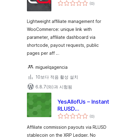
전
(0
)
체
평
점
Lightweight affiliate management for
WooCommerce: unique link with
parameter, affiliate dashboard via
shortcode, payout requests, public
pages per aff …
miguelqagencia
10보다 적음 활성 설치
6.8.7(와)과 시험됨
YesAllofUs – Instant
RLUSD
전
Commissions
(0
)
체
평
점
Affiliate commission payouts via RLUSD
stablecoin on the XRP Ledger. No