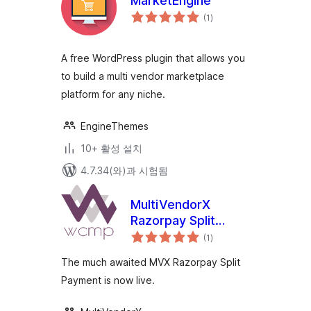
MarketEngine
전
(1
)
체
평
점
A free WordPress plugin that allows you
to build a multi vendor marketplace
platform for any niche.
EngineThemes
10+ 활성 설치
4.7.34(와)과 시험됨
MultiVendorX
Razorpay Split
전
Payment
(1
)
체
평
점
The much awaited MVX Razorpay Split
Payment is now live.