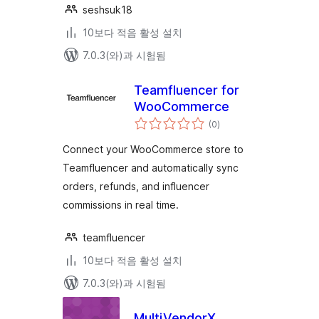
seshsuk18
10보다 적음 활성 설치
7.0.3(와)과 시험됨
Teamfluencer for
WooCommerce
전
(0
)
체
평
점
Connect your WooCommerce store to
Teamfluencer and automatically sync
orders, refunds, and influencer
commissions in real time.
teamfluencer
10보다 적음 활성 설치
7.0.3(와)과 시험됨
MultiVendorX