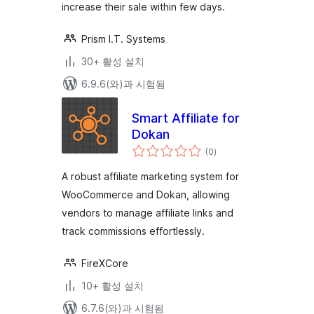
increase their sale within few days.
Prism I.T. Systems
30+ 활성 설치
6.9.6(와)과 시험됨
Smart Affiliate for
Dokan
전
(0
)
체
평
점
A robust affiliate marketing system for
WooCommerce and Dokan, allowing
vendors to manage affiliate links and
track commissions effortlessly.
FireXCore
10+ 활성 설치
6.7.6(와)과 시험됨