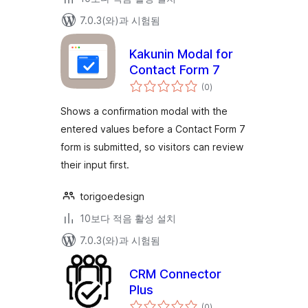
7.0.3(와)과 시험됨
Kakunin Modal for
Contact Form 7
전
(0
)
체
평
점
Shows a confirmation modal with the
entered values before a Contact Form 7
form is submitted, so visitors can review
their input first.
torigoedesign
10보다 적음 활성 설치
7.0.3(와)과 시험됨
CRM Connector
Plus
전
(0
)