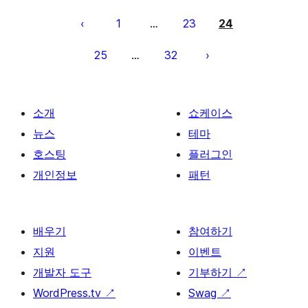
글
페
1
23
24
…
이
25
32
…
지
매
김
소개
쇼케이스
뉴스
테마
호스팅
플러그인
개인정보
패턴
배우기
참여하기
지원
이벤트
개발자 도구
기부하기
↗
WordPress.tv
↗
Swag
↗