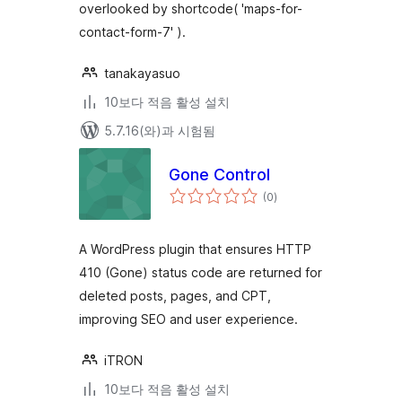
overlooked by shortcode( 'maps-for-
contact-form-7' ).
tanakayasuo
10보다 적음 활성 설치
5.7.16(와)과 시험됨
Gone Control
전
(0
)
체
평
점
A WordPress plugin that ensures HTTP
410 (Gone) status code are returned for
deleted posts, pages, and CPT,
improving SEO and user experience.
iTRON
10보다 적음 활성 설치