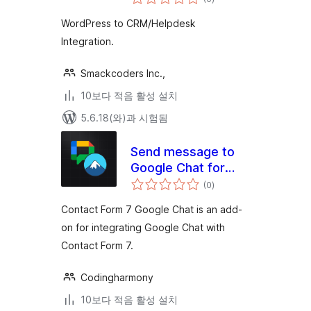
체
평
점
WordPress to CRM/Helpdesk
Integration.
Smackcoders Inc.,
10보다 적음 활성 설치
5.6.18(와)과 시험됨
Send message to
Google Chat for
전
CF7
(0
)
체
평
점
Contact Form 7 Google Chat is an add-
on for integrating Google Chat with
Contact Form 7.
Codingharmony
10보다 적음 활성 설치