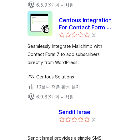
6.5.9(와)과 시험됨
Centous Integration
For Contact Form 7
전
And Mailchimp
(0
)
체
평
점
Seamlessly integrate Mailchimp with
Contact Form 7 to add subscribers
directly from WordPress.
Centous Solutions
10보다 적음 활성 설치
6.9.6(와)과 시험됨
Sendit Israel
전
(0
)
체
평
점
Sendit Israel provides a simple SMS