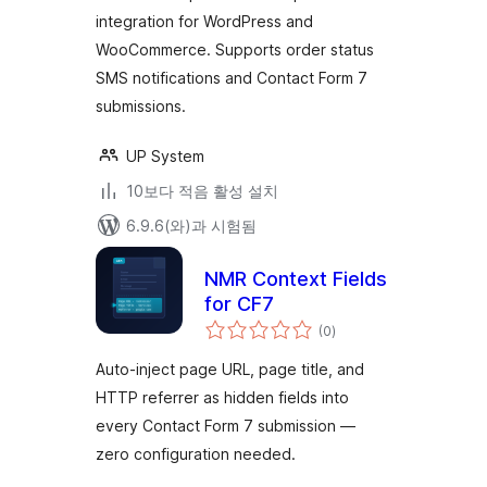
integration for WordPress and
WooCommerce. Supports order status
SMS notifications and Contact Form 7
submissions.
UP System
10보다 적음 활성 설치
6.9.6(와)과 시험됨
NMR Context Fields
for CF7
전
(0
)
체
평
점
Auto-inject page URL, page title, and
HTTP referrer as hidden fields into
every Contact Form 7 submission —
zero configuration needed.