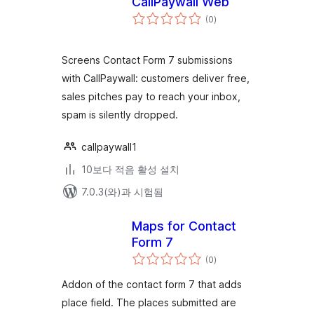
CallPaywall Web
전
(0
)
체
평
점
Screens Contact Form 7 submissions
with CallPaywall: customers deliver free,
sales pitches pay to reach your inbox,
spam is silently dropped.
callpaywall1
10보다 적음 활성 설치
7.0.3(와)과 시험됨
Maps for Contact
Form 7
전
(0
)
체
평
점
Addon of the contact form 7 that adds
place field. The places submitted are