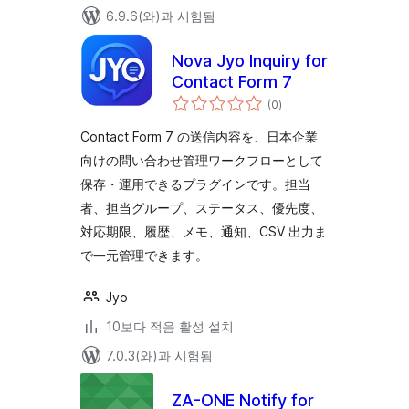
6.9.6(와)과 시험됨
Nova Jyo Inquiry for
Contact Form 7
전
(0
)
체
평
점
Contact Form 7 の送信内容を、日本企業
向けの問い合わせ管理ワークフローとして
保存・運用できるプラグインです。担当
者、担当グループ、ステータス、優先度、
対応期限、履歴、メモ、通知、CSV 出力ま
で一元管理できます。
Jyo
10보다 적음 활성 설치
7.0.3(와)과 시험됨
ZA-ONE Notify for