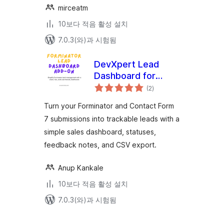
mirceatm
10보다 적음 활성 설치
7.0.3(와)과 시험됨
DevXpert Lead
Dashboard for
전
Forminator &
(2
)
체
평
Contact Form 7
점
Turn your Forminator and Contact Form
7 submissions into trackable leads with a
simple sales dashboard, statuses,
feedback notes, and CSV export.
Anup Kankale
10보다 적음 활성 설치
7.0.3(와)과 시험됨