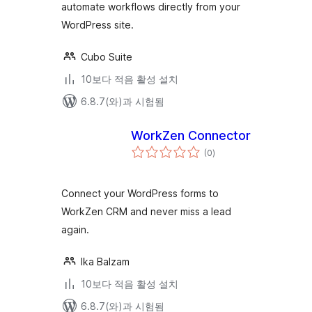
automate workflows directly from your
WordPress site.
Cubo Suite
10보다 적음 활성 설치
6.8.7(와)과 시험됨
WorkZen Connector
전
(0
)
체
평
점
Connect your WordPress forms to
WorkZen CRM and never miss a lead
again.
Ika Balzam
10보다 적음 활성 설치
6.8.7(와)과 시험됨