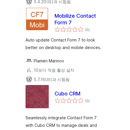
5.4.20(와)과 시험됨
Mobilize Contact
Form 7
전
(0
)
체
평
점
Auto update Contact Form 7 to look
better on desktop and mobile devices.
Plamen Marinov
10보다 적음 활성 설치
5.7.16(와)과 시험됨
Cubo CRM
전
(0
)
체
평
점
Seamlessly integrate Contact Form 7
with Cubo CRM to manage deals and