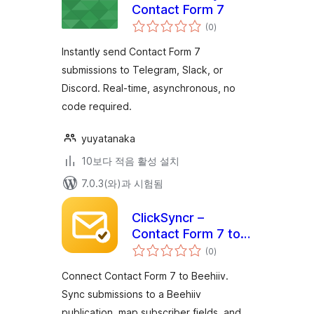
Contact Form 7
전
(0
)
체
평
점
Instantly send Contact Form 7
submissions to Telegram, Slack, or
Discord. Real-time, asynchronous, no
code required.
yuyatanaka
10보다 적음 활성 설치
7.0.3(와)과 시험됨
ClickSyncr –
Contact Form 7 to
전
Beehiiv
(0
)
체
평
점
Connect Contact Form 7 to Beehiiv.
Sync submissions to a Beehiiv
publication, map subscriber fields, and