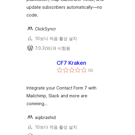
update subscribers automatically—no
code.
ClickSyncr
10보다 적음 활성 설치
7.0.3(와)과 시험됨
CF7 Kraken
전
(0
)
체
평
점
Integrate your Contact Form 7 with
Mailchimp, Slack and more are
comming…
aqibrashid
10보다 적음 활성 설치