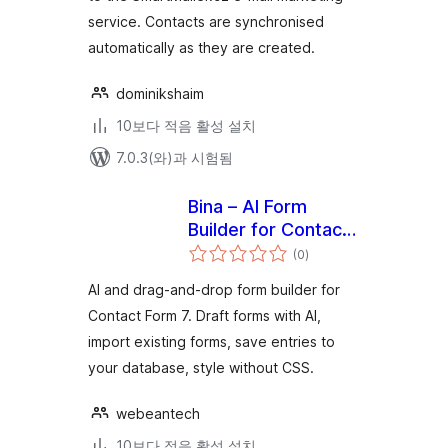
service. Contacts are synchronised
automatically as they are created.
dominikshaim
10보다 적음 활성 설치
7.0.3(와)과 시험됨
Bina – AI Form
Builder for Contact
전
Form 7 with Drag &
(0
)
체
평
Drop, Entries &
점
AI and drag-and-drop form builder for
Styling
Contact Form 7. Draft forms with AI,
import existing forms, save entries to
your database, style without CSS.
webeantech
10보다 적음 활성 설치