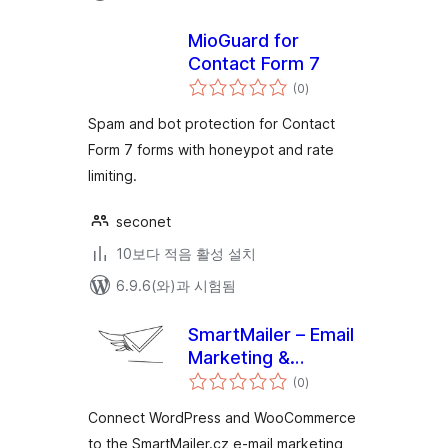
MioGuard for
Contact Form 7
전
(0
)
체
평
점
Spam and bot protection for Contact
Form 7 forms with honeypot and rate
limiting.
seconet
10보다 적음 활성 설치
6.9.6(와)과 시험됨
SmartMailer – Email
Marketing &
전
Newsletters
(0
)
체
평
점
Connect WordPress and WooCommerce
to the SmartMailer.cz e-mail marketing