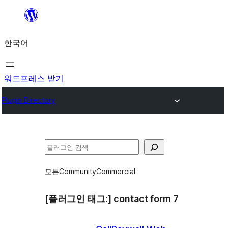
콘
텐
한국어
츠
로
바
워드프레스 받기
로
Plugin Directory
가
기
검
색
모든
Community
Commercial
[플러그인 태그:]
contact form 7