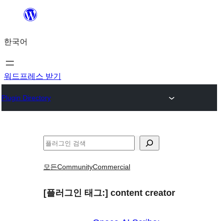
콘
텐
한국어
츠
로
바
워드프레스 받기
로
Plugin Directory
가
기
검
색
모든
Community
Commercial
[플러그인 태그:]
content creator