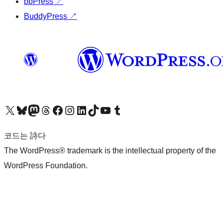
bbPress
↗
BuddyPress
↗
X(이전 트위터) 계정 방문하기
블루스카이 계정 방문하기
마스토돈 계정 방문하기
스레드 계정 방문하기
페이스북 페이지 방문하기
인스타그램 계정 방문하기
LinkedIn 계정 방문하기
틱톡 계정 방문하기
유튜브 채널 방문하기
텀블러 계정 방문하기
코드는 詩다
The WordPress® trademark is the intellectual property of the
WordPress Foundation.