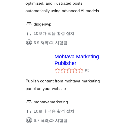
optimized, and illustrated posts
automatically using advanced AI models.
diogenwp
10보다 적음 활성 설치
6.9.5(와)과 시험됨
Mohtava Marketing
Publisher
전
(0
)
체
평
점
Publish content from mohtava marketing
panel on your website
mohtavamarketing
10보다 적음 활성 설치
6.7.5(와)과 시험됨