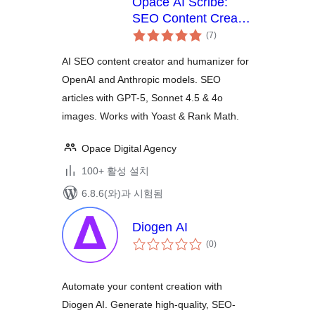
Opace AI Scribe:
SEO Content Creator
전
& Humaizer for
(7
)
체
OpenAI & Anthropic
평
점
AI SEO content creator and humanizer for
OpenAI and Anthropic models. SEO
articles with GPT-5, Sonnet 4.5 & 4o
images. Works with Yoast & Rank Math.
Opace Digital Agency
100+ 활성 설치
6.8.6(와)과 시험됨
Diogen AI
전
(0
)
체
평
점
Automate your content creation with
Diogen AI. Generate high-quality, SEO-