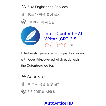
ZOA Engineering Services
10보다 적음 활성 설치
7.0.3(와)과 시험됨
Intelli Content – AI
Writer (GPT 3.5
전
Turbo, GPT 4,
(0
)
체
평
Turbo, Preview)
점
Effortlessly generate high-quality content
with OpenAI-powered AI directly within
the Gutenberg editor.
Azhar Khan
10보다 적음 활성 설치
6.5.9(와)과 시험됨
AutoArtikel ID