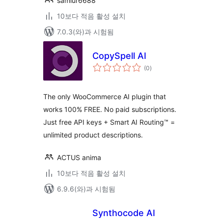
samiur6688
10보다 적음 활성 설치
7.0.3(와)과 시험됨
CopySpell AI
전
(0
)
체
평
점
The only WooCommerce AI plugin that
works 100% FREE. No paid subscriptions.
Just free API keys + Smart AI Routing™ =
unlimited product descriptions.
ACTUS anima
10보다 적음 활성 설치
6.9.6(와)과 시험됨
Synthocode AI