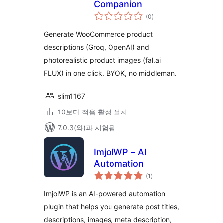
Companion
전
(0
)
체
평
점
Generate WooCommerce product
descriptions (Groq, OpenAI) and
photorealistic product images (fal.ai
FLUX) in one click. BYOK, no middleman.
slim1167
10보다 적음 활성 설치
7.0.3(와)과 시험됨
ImjolWP – AI
Automation
전
(1
)
체
평
점
ImjolWP is an AI-powered automation
plugin that helps you generate post titles,
descriptions, images, meta description,