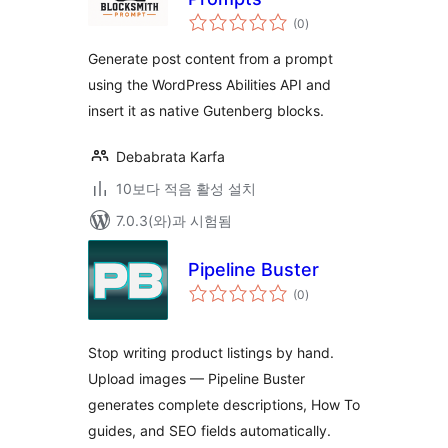
전
(0
)
체
평
점
Generate post content from a prompt
using the WordPress Abilities API and
insert it as native Gutenberg blocks.
Debabrata Karfa
10보다 적음 활성 설치
7.0.3(와)과 시험됨
Pipeline Buster
전
(0
)
체
평
점
Stop writing product listings by hand.
Upload images — Pipeline Buster
generates complete descriptions, How To
guides, and SEO fields automatically.