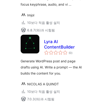
focus keyphrase, audio, and vi …
Imjol
10보다 적음 활성 설치
6.8.7(와)과 시험됨
Lyra AI
ContentBuilder
전
(0
)
체
평
점
Generate WordPress post and page
drafts using AI. Write a prompt — the AI
builds the content for you.
NICOLAS A QUINDT
10보다 적음 활성 설치
7.0.3(와)과 시험됨