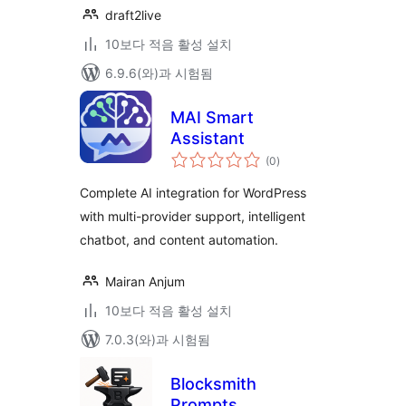
draft2live
10보다 적음 활성 설치
6.9.6(와)과 시험됨
MAI Smart
Assistant
전
(0
)
체
평
점
Complete AI integration for WordPress
with multi-provider support, intelligent
chatbot, and content automation.
Mairan Anjum
10보다 적음 활성 설치
7.0.3(와)과 시험됨
Blocksmith
Prompts