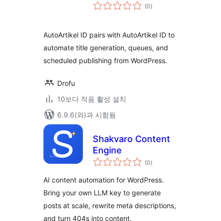
전
(0
)
체
평
점
AutoArtikel ID pairs with AutoArtikel ID to
automate title generation, queues, and
scheduled publishing from WordPress.
Drofu
10보다 적음 활성 설치
6.9.6(와)과 시험됨
Shakvaro Content
Engine
전
(0
)
체
평
점
AI content automation for WordPress.
Bring your own LLM key to generate
posts at scale, rewrite meta descriptions,
and turn 404s into content.