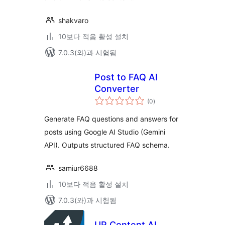
shakvaro
10보다 적음 활성 설치
7.0.3(와)과 시험됨
Post to FAQ AI
Converter
전
(0
)
체
평
점
Generate FAQ questions and answers for
posts using Google AI Studio (Gemini
API). Outputs structured FAQ schema.
samiur6688
10보다 적음 활성 설치
7.0.3(와)과 시험됨
UR Content AI