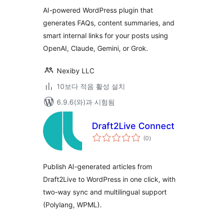
평
Internal Link
점
AI-powered WordPress plugin that
Generator
generates FAQs, content summaries, and
smart internal links for your posts using
OpenAI, Claude, Gemini, or Grok.
Nexiby LLC
10보다 적음 활성 설치
6.9.6(와)과 시험됨
Draft2Live Connect
전
(0
)
체
평
점
Publish AI-generated articles from
Draft2Live to WordPress in one click, with
two-way sync and multilingual support
(Polylang, WPML).