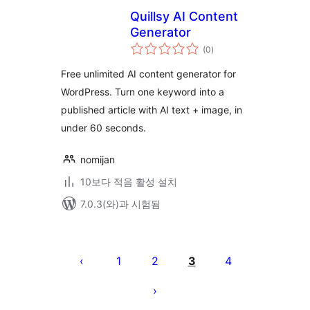
Quillsy AI Content
Generator
전
(0
)
체
평
점
Free unlimited AI content generator for
WordPress. Turn one keyword into a
published article with AI text + image, in
under 60 seconds.
nomijan
10보다 적음 활성 설치
7.0.3(와)과 시험됨
글
페
1
2
3
4
이
지