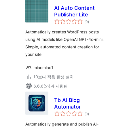
AI Auto Content
Publisher Lite
전
(0
)
체
평
점
Automatically creates WordPress posts
using AI models like OpenAI GPT-4o-mini.
Simple, automated content creation for
your site.
miaomiao1
10보다 적음 활성 설치
6.6.6(와)과 시험됨
Tb AI Blog
Automator
전
(0
)
체
평
점
Automatically generate and publish AI-