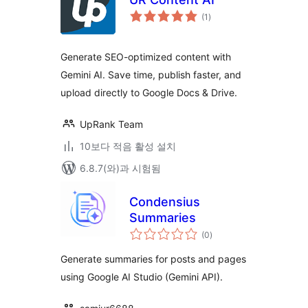
전
(1
)
체
평
점
Generate SEO-optimized content with
Gemini AI. Save time, publish faster, and
upload directly to Google Docs & Drive.
UpRank Team
10보다 적음 활성 설치
6.8.7(와)과 시험됨
Condensius
Summaries
전
(0
)
체
평
점
Generate summaries for posts and pages
using Google AI Studio (Gemini API).