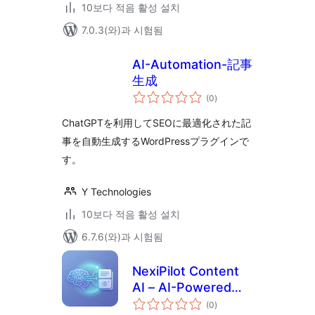
10보다 적음 활성 설치
7.0.3(와)과 시험됨
AI-Automation-記事
生成
전
(0
)
체
평
점
ChatGPTを利用してSEOに最適化された記
事を自動生成するWordPressプラグインで
す。
Y Technologies
10보다 적음 활성 설치
6.7.6(와)과 시험됨
NexiPilot Content
AI – AI-Powered
전
FAQ, Summary &
(0
)
체