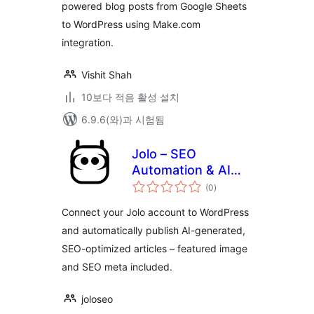
powered blog posts from Google Sheets
to WordPress using Make.com
integration.
Vishit Shah
10보다 적음 활성 설치
6.9.6(와)과 시험됨
Jolo – SEO
Automation & AI
전
Content Generation
(0
)
체
평
점
Connect your Jolo account to WordPress
and automatically publish AI-generated,
SEO-optimized articles – featured image
and SEO meta included.
joloseo