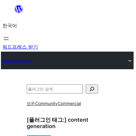
콘
텐
한국어
츠
로
바
워드프레스 받기
로
Plugin Directory
가
기
검
색
모든
Community
Commercial
[플러그인 태그:]
content
generation