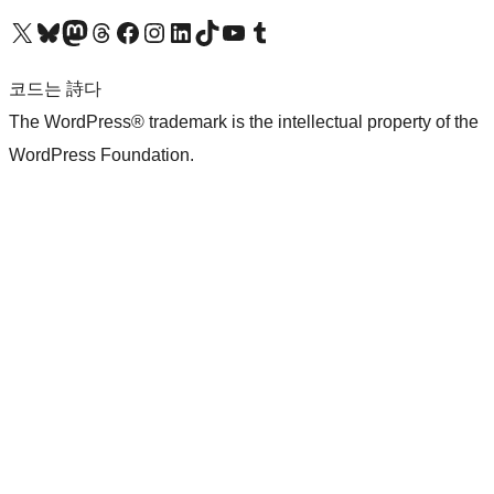
X(이전 트위터) 계정 방문하기
블루스카이 계정 방문하기
마스토돈 계정 방문하기
스레드 계정 방문하기
페이스북 페이지 방문하기
인스타그램 계정 방문하기
LinkedIn 계정 방문하기
틱톡 계정 방문하기
유튜브 채널 방문하기
텀블러 계정 방문하기
코드는 詩다
The WordPress® trademark is the intellectual property of the
WordPress Foundation.