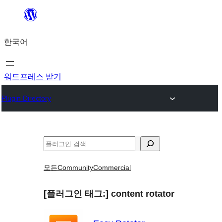
콘
텐
한국어
츠
로
바
워드프레스 받기
로
Plugin Directory
가
기
검
색
모든
Community
Commercial
[플러그인 태그:]
content rotator