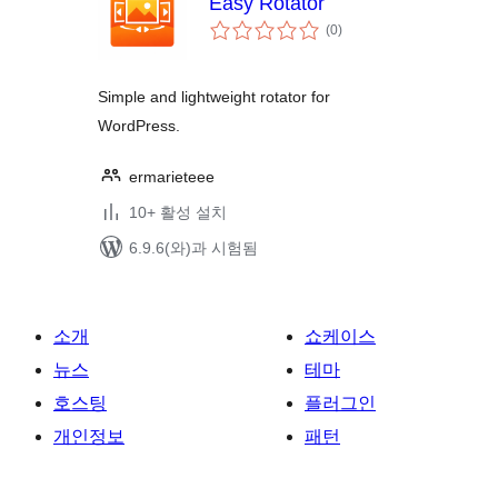
Easy Rotator
전
(0
)
체
평
점
Simple and lightweight rotator for
WordPress.
ermarieteee
10+ 활성 설치
6.9.6(와)과 시험됨
소개
쇼케이스
뉴스
테마
호스팅
플러그인
개인정보
패턴