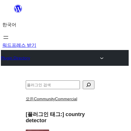
콘
텐
한국어
츠
로
바
워드프레스 받기
로
Plugin Directory
가
기
검
색
모든
Community
Commercial
[플러그인 태그:]
country
detector