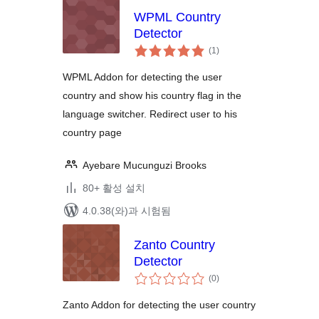
WPML Country
Detector
전
(1
)
체
평
점
WPML Addon for detecting the user
country and show his country flag in the
language switcher. Redirect user to his
country page
Ayebare Mucunguzi Brooks
80+ 활성 설치
4.0.38(와)과 시험됨
Zanto Country
Detector
전
(0
)
체
평
점
Zanto Addon for detecting the user country