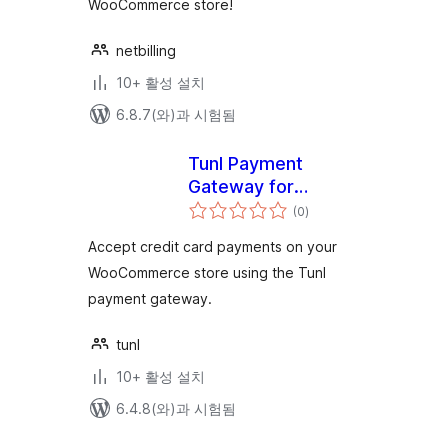
WooCommerce store!
netbilling
10+ 활성 설치
6.8.7(와)과 시험됨
Tunl Payment
Gateway for
전
WooCommerce
(0
)
체
평
점
Accept credit card payments on your
WooCommerce store using the Tunl
payment gateway.
tunl
10+ 활성 설치
6.4.8(와)과 시험됨