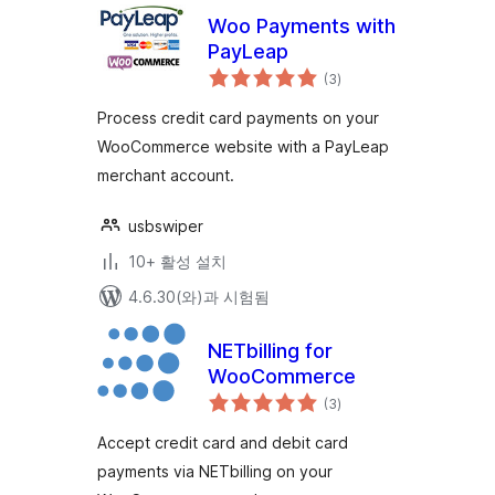
Woo Payments with
PayLeap
전
(3
)
체
평
점
Process credit card payments on your
WooCommerce website with a PayLeap
merchant account.
usbswiper
10+ 활성 설치
4.6.30(와)과 시험됨
NETbilling for
WooCommerce
전
(3
)
체
평
점
Accept credit card and debit card
payments via NETbilling on your