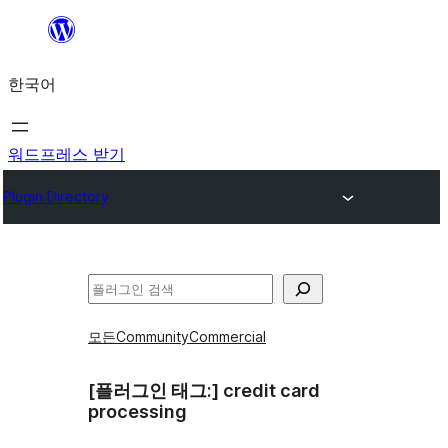
콘
텐
한국어
츠
로
바
워드프레스 받기
로
Plugin Directory
가
기
검
색
모든
Community
Commercial
[플러그인 태그:]
credit card
processing