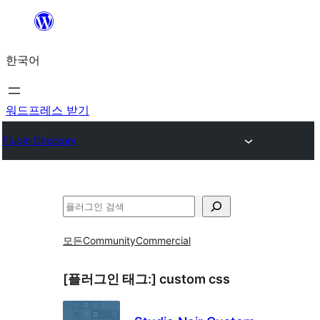
콘
텐
한국어
츠
로
바
워드프레스 받기
로
Plugin Directory
가
기
검
색
모든
Community
Commercial
[플러그인 태그:]
custom css