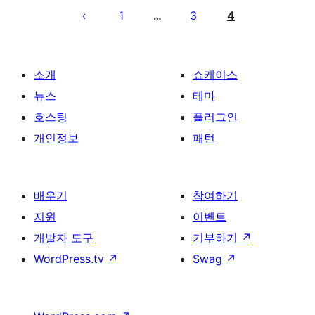
페
1
3
4
…
이
지
매
소개
쇼케이스
김
뉴스
테마
호스팅
플러그인
개인정보
패턴
배우기
참여하기
지원
이벤트
개발자 도구
기부하기
↗
WordPress.tv
↗
Swag
↗