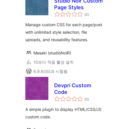
Studio Noir Custom
Page Styles
전
(0
)
체
평
점
Manage custom CSS for each page/post
with unlimited style selection, file
uploads, and reusability features.
Masaki (studioNoiR)
10보다 적음 활성 설치
6.9.6(와)과 시험됨
Devpri Custom
Code
전
(0
)
체
평
점
A simple plugin to display HTML/CSS/JS
custom code.