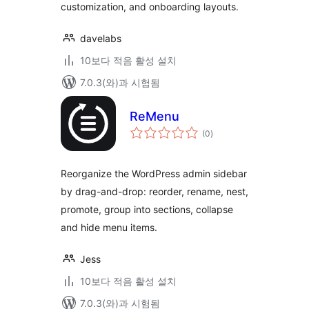
customization, and onboarding layouts.
davelabs
10보다 적음 활성 설치
7.0.3(와)과 시험됨
ReMenu
전
(0
)
체
평
점
Reorganize the WordPress admin sidebar
by drag-and-drop: reorder, rename, nest,
promote, group into sections, collapse
and hide menu items.
Jess
10보다 적음 활성 설치
7.0.3(와)과 시험됨