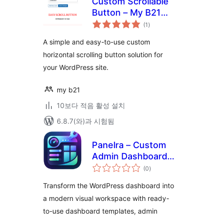
Custom Scrollable
Button – My B21
전
Cards
(1
)
체
평
점
A simple and easy-to-use custom
horizontal scrolling button solution for
your WordPress site.
my b21
10보다 적음 활성 설치
6.8.7(와)과 시험됨
Panelra – Custom
Admin Dashboard
전
Builder
(0
)
체
평
점
Transform the WordPress dashboard into
a modern visual workspace with ready-
to-use dashboard templates, admin