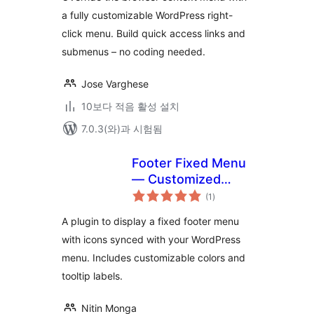
a fully customizable WordPress right-
click menu. Build quick access links and
submenus – no coding needed.
Jose Varghese
10보다 적음 활성 설치
7.0.3(와)과 시험됨
Footer Fixed Menu
— Customized
전
Bottom Navigation
(1
)
체
평
점
A plugin to display a fixed footer menu
with icons synced with your WordPress
menu. Includes customizable colors and
tooltip labels.
Nitin Monga