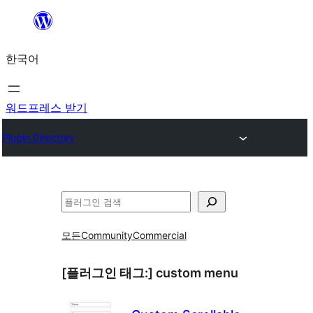
콘
텐
한국어
츠
로
바
워드프레스 받기
로
Plugin Directory
가
기
검
색
모든
Community
Commercial
[플러그인 태그:]
custom menu