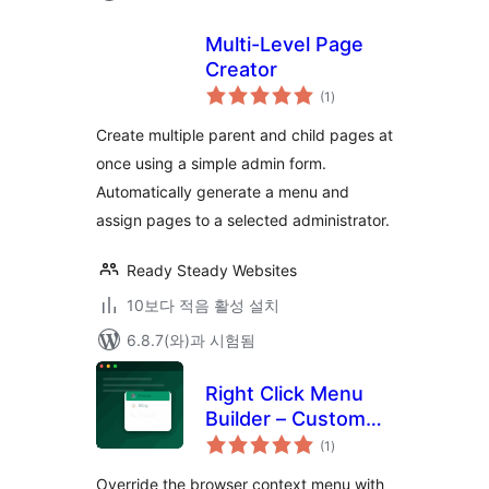
Multi-Level Page
Creator
전
(1
)
체
평
점
Create multiple parent and child pages at
once using a simple admin form.
Automatically generate a menu and
assign pages to a selected administrator.
Ready Steady Websites
10보다 적음 활성 설치
6.8.7(와)과 시험됨
Right Click Menu
Builder – Custom
전
Context Menu
(1
)
체
평
Maker
점
Override the browser context menu with