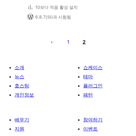
10보다 적음 활성 설치
6.8.7(와)과 시험됨
글
페
1
2
이
지
매
소개
쇼케이스
김
뉴스
테마
호스팅
플러그인
개인정보
패턴
배우기
참여하기
지원
이벤트