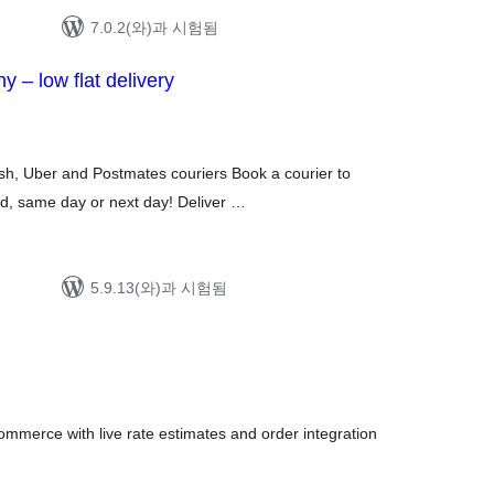
7.0.2(와)과 시험됨
 – low flat delivery
h, Uber and Postmates couriers Book a courier to
nd, same day or next day! Deliver …
5.9.13(와)과 시험됨
mmerce with live rate estimates and order integration