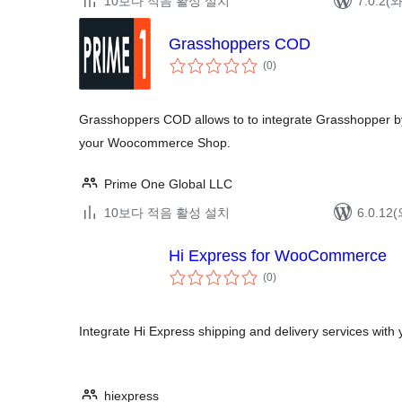
10보다 적음 활성 설치
7.0.2
Grasshoppers COD
전
(0
)
체
평
점
Grasshoppers COD allows to to integrate Grasshopper b
your Woocommerce Shop.
Prime One Global LLC
10보다 적음 활성 설치
6.0.1
Hi Express for WooCommerce
전
(0
)
체
평
점
Integrate Hi Express shipping and delivery services wit
hiexpress