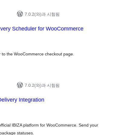
7.0.2(와)과 시험됨
ivery Scheduler for WooCommerce
ker to the WooCommerce checkout page.
7.0.2(와)과 시험됨
elivery Integration
fficial IBIZA platform for WooCommerce. Send your
 package statuses.