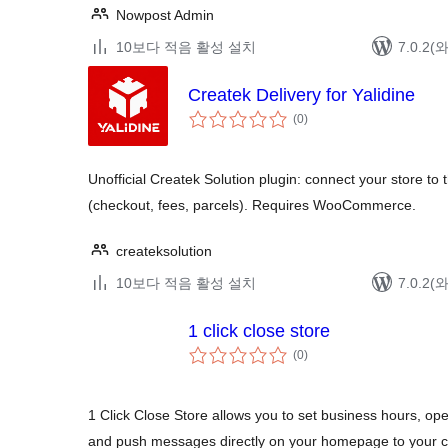
Nowpost Admin
10보다 적음 활성 설치
7.0.2
Createk Delivery for Yalidine
전
(0
)
체
평
점
Unofficial Createk Solution plugin: connect your store to t
(checkout, fees, parcels). Requires WooCommerce.
createksolution
10보다 적음 활성 설치
7.0.2
1 click close store
전
(0
)
체
평
점
1 Click Close Store allows you to set business hours, op
and push messages directly on your homepage to your c