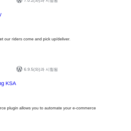
7.0.2(와)과 시험됨
y
et our riders come and pick up/deliver.
6.9.5(와)과 시험됨
ng KSA
ce plugin allows you to automate your e-commerce