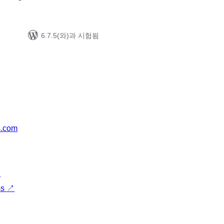
6.7.5(와)과 시험됨
s.com
↗
ss
↗