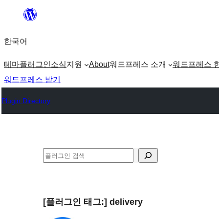
콘
텐
한국어
츠
로
테마
플러그인
소식
지원
About
워드프레스 소개
워드프레스 
바
워드프레스 받기
로
Plugin Directory
가
기
검
색
[플러그인 태그:]
delivery