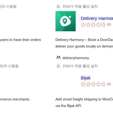
(와)과 시험됨
10보다 적음 활성 설치
Delivery Harmony
전
(0
)
체
평
점
users to have their orders
Delivery Harmony – Book a DoorDas
deliver your goods locally on dema
deliveryharmony
2(와)과 시험됨
10보다 적음 활성 설치
Bijak
전
(0
)
체
평
점
Commerce merchants.
Add smart freight shipping to WooCo
via the Bijak API.