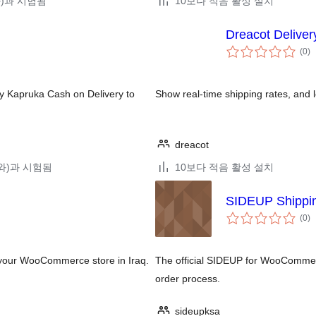
(와)과 시험됨
10보다 적음 활성 설치
Dreacot Deliver
전
(0
)
체
평
점
y Kapruka Cash on Delivery to
Show real-time shipping rates, and l
dreacot
2(와)과 시험됨
10보다 적음 활성 설치
SIDEUP Shippi
전
(0
)
체
평
점
h your WooCommerce store in Iraq.
The official SIDEUP for WooCommer
order process.
sideupksa