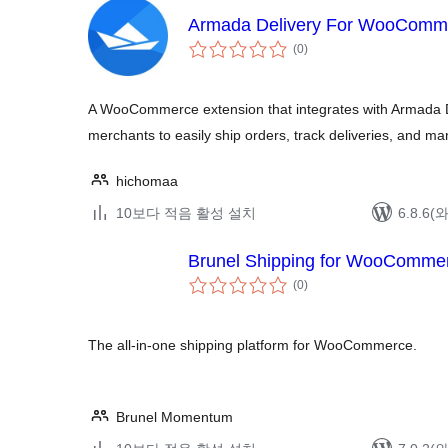
Armada Delivery For WooComm
전
(0
)
체
평
점
A WooCommerce extension that integrates with Armada De
merchants to easily ship orders, track deliveries, and 
hichomaa
10보다 적음 활성 설치
6.8.6
Brunel Shipping for WooComme
전
(0
)
체
평
점
The all-in-one shipping platform for WooCommerce.
Brunel Momentum