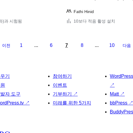
Fathi Hinid
2(와)과 시험됨
10보다 적음 활성 설치
1
6
7
8
10
이전
…
…
다음
배우기
참여하기
WordPres
지원
이벤트
↗
발자 도구
기부하기
↗
Matt
↗
ordPress.tv
↗
미래를 위한 5가지
bbPress
BuddyPre