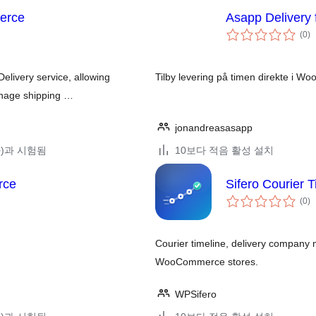
erce
Asapp Deliver
전
(0
)
체
평
점
livery service, allowing
Tilby levering på timen direkte i
manage shipping …
jonandreasasapp
(와)과 시험됨
10보다 적음 활성 설치
rce
Sifero Courier
전
(0
)
체
평
점
Courier timeline, delivery company
WooCommerce stores.
WPSifero