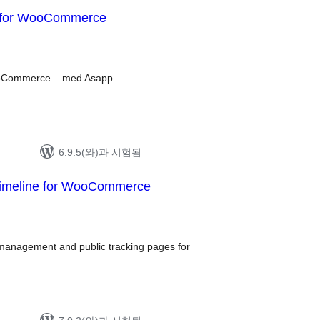
y for WooCommerce
 WooCommerce – med Asapp.
6.9.5(와)과 시험됨
 Timeline for WooCommerce
 management and public tracking pages for