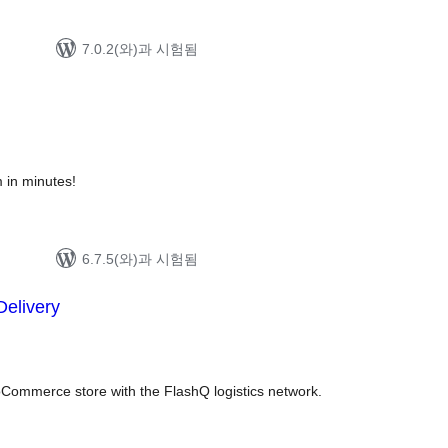
7.0.2(와)과 시험됨
 in minutes!
6.7.5(와)과 시험됨
Delivery
oCommerce store with the FlashQ logistics network.