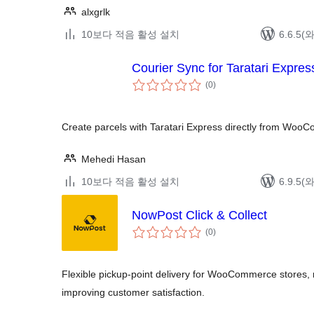
alxgrlk
10보다 적음 활성 설치
6.6.5
Courier Sync for Taratari Expres
전
(0
)
체
평
점
Create parcels with Taratari Express directly from Woo
Mehedi Hasan
10보다 적음 활성 설치
6.9.5
NowPost Click & Collect
전
(0
)
체
평
점
Flexible pickup-point delivery for WooCommerce stores, r
improving customer satisfaction.