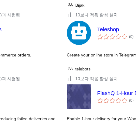
Bijak
(와)과 시험됨
10보다 적음 활성 설치
s
Teleshop
전
(0
)
체
평
점
Commerce orders.
Create your online store in Telegram
telebots
(와)과 시험됨
10보다 적음 활성 설치
FlashQ 1-Hour 
전
(0
)
체
평
점
educing failed deliveries and
Enable 1-hour delivery for your Wo