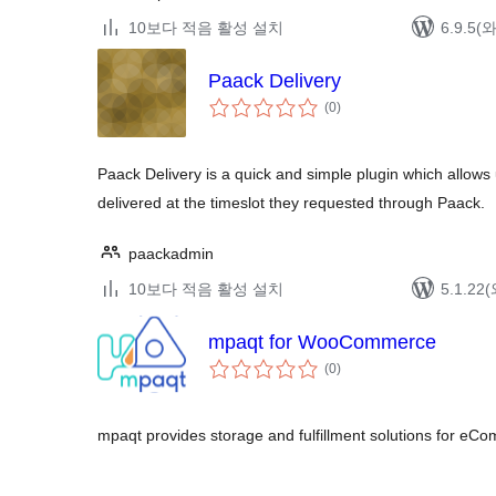
10보다 적음 활성 설치
6.9.5
Paack Delivery
전
(0
)
체
평
점
Paack Delivery is a quick and simple plugin which allows 
delivered at the timeslot they requested through Paack.
paackadmin
10보다 적음 활성 설치
5.1.2
mpaqt for WooCommerce
전
(0
)
체
평
점
mpaqt provides storage and fulfillment solutions for e