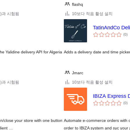
flashq
(와)과 시험됨
10보다 적음 활성 설치
TatinAndCo Del
전
(0
)
체
평
점
he Yalidine delivery API for Algeria
Adds a delivery date and time pic
Jmarc
(와)과 시험됨
10보다 적음 활성 설치
IBIZA Express D
전
(0
)
체
평
점
en/close your store with one button
Automate e-commerce orders with o
lient …
order to IBIZA system and syc your