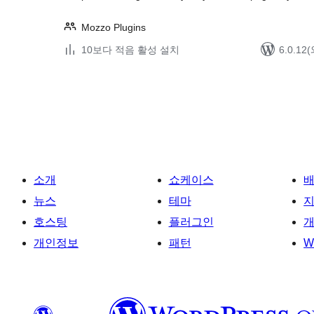
Mozzo Plugins
10보다 적음 활성 설치
6.0.1
글
페
이
지
매
소개
쇼케이스
김
뉴스
테마
호스팅
플러그인
개
개인정보
패턴
W