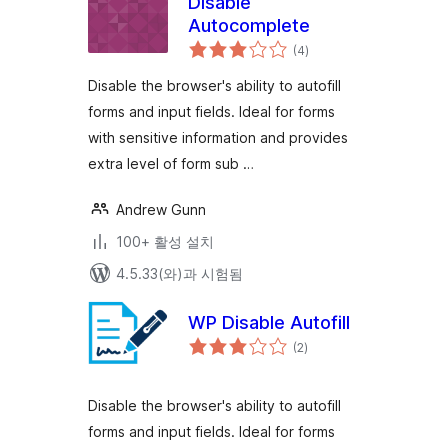
Disable
Autocomplete
전
(4
)
체
평
점
Disable the browser's ability to autofill
forms and input fields. Ideal for forms
with sensitive information and provides
extra level of form sub …
Andrew Gunn
100+ 활성 설치
4.5.33(와)과 시험됨
WP Disable Autofill
전
(2
)
체
평
점
Disable the browser's ability to autofill
forms and input fields. Ideal for forms