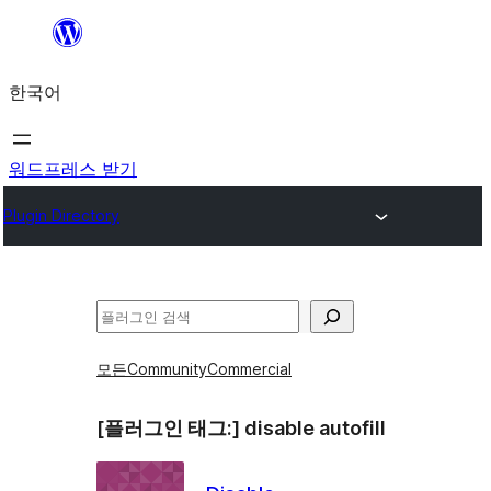
콘
텐
한국어
츠
로
바
워드프레스 받기
로
Plugin Directory
가
기
검
색
모든
Community
Commercial
[플러그인 태그:]
disable autofill