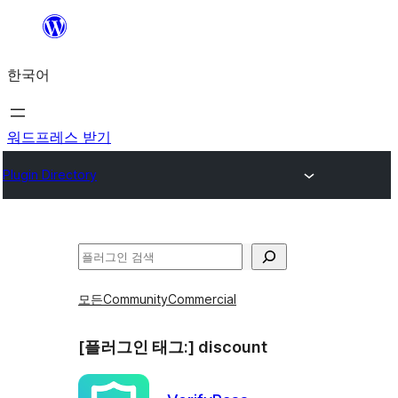
콘
텐
한국어
츠
로
바
워드프레스 받기
로
Plugin Directory
가
기
검
색
모든
Community
Commercial
[플러그인 태그:]
discount