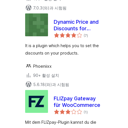
7.0.3(와)과 시험됨
Dynamic Price and
Discounts for
전
Woocommerce
(7
)
체
평
점
It is a plugin which helps you to set the
discounts on your products.
Phoeniixx
90+ 활성 설치
5.6.18(와)과 시험됨
FLIZpay Gateway
für WooCommerce
전
(1
)
체
평
점
Mit dem FLIZpay-Plugin kannst du die