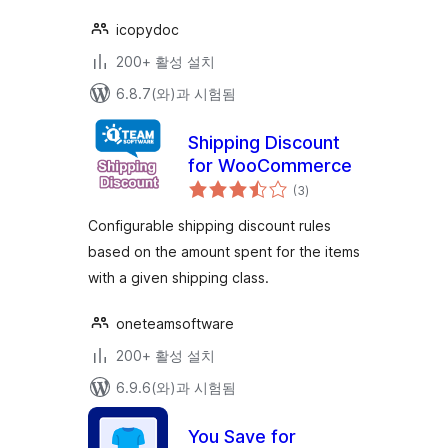
icopydoc
200+ 활성 설치
6.8.7(와)과 시험됨
Shipping Discount
for WooCommerce
전
(3
)
체
평
점
Configurable shipping discount rules
based on the amount spent for the items
with a given shipping class.
oneteamsoftware
200+ 활성 설치
6.9.6(와)과 시험됨
You Save for