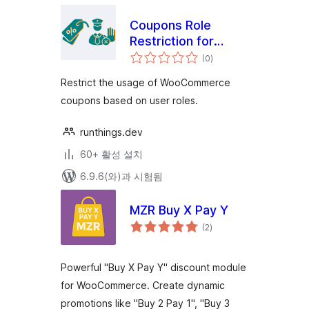
Coupons Role
Restriction for
전
WooCommerce
(0
)
체
평
점
Restrict the usage of WooCommerce
coupons based on user roles.
runthings.dev
60+ 활성 설치
6.9.6(와)과 시험됨
MZR Buy X Pay Y
전
(2
)
체
평
점
Powerful "Buy X Pay Y" discount module
for WooCommerce. Create dynamic
promotions like "Buy 2 Pay 1", "Buy 3