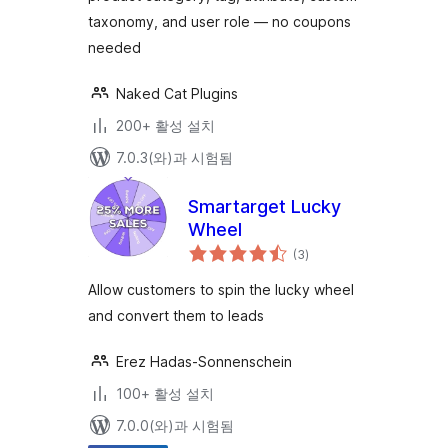
taxonomy, and user role — no coupons
needed
Naked Cat Plugins
200+ 활성 설치
7.0.3(와)과 시험됨
Smartarget Lucky
Wheel
전
(3
)
체
평
점
Allow customers to spin the lucky wheel
and convert them to leads
Erez Hadas-Sonnenschein
100+ 활성 설치
7.0.0(와)과 시험됨