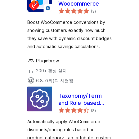
Woocommerce
전
(3
)
체
평
점
Boost WooCommerce conversions by
showing customers exactly how much
they save with dynamic discount badges
and automatic savings calculations.
Pluginbrew
200+ 활성 설치
6.8.7(와)과 시험됨
Taxonomy/Term
and Role-based
전
Discounts for
(8
)
체
평
WooCommerce
점
Automatically apply WooCommerce
discounts/pricing rules based on
product category, tag, attribute, custom