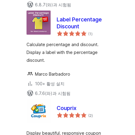
6.8.7(와)과 시험됨
Label Percentage
Discount
전
(1
)
체
평
점
Calculate percentage and discount.
Display a label with the percentage
discount.
Marco Barbadoro
100+ 활성 설치
6.7.6(와)과 시험됨
Couprix
전
(2
)
체
평
점
Display beautiful, responsive coupon