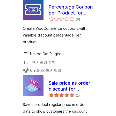
Percentage Coupon
per Product for
전
WooCommerce
(0
)
체
평
점
Create WooCommerce coupons with
variable discount percentage per
product
Naked Cat Plugins
100+ 활성 설치
6.9.6(와)과 시험됨
Sale price as order
discount for
전
WooCommerce
(2
)
체
평
점
Saves product regular price in order
data to show customers the discount