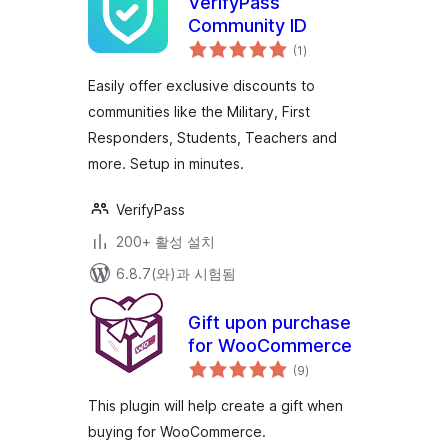
VerifyPass
Community ID
전
(1
)
체
평
점
Easily offer exclusive discounts to
communities like the Military, First
Responders, Students, Teachers and
more. Setup in minutes.
VerifyPass
200+ 활성 설치
6.8.7(와)과 시험됨
Gift upon purchase
for WooCommerce
전
(9
)
체
평
점
This plugin will help create a gift when
buying for WooCommerce.