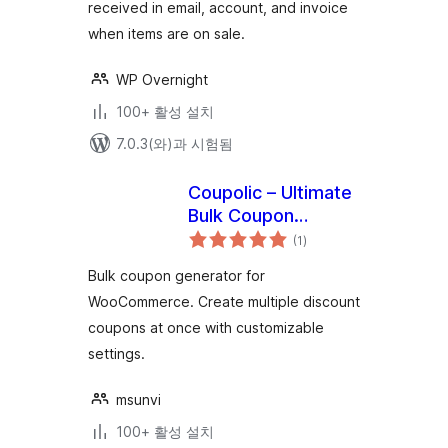
received in email, account, and invoice
when items are on sale.
WP Overnight
100+ 활성 설치
7.0.3(와)과 시험됨
Coupolic – Ultimate
Bulk Coupon
전
Generator for
(1
)
체
평
WooCommerce
점
Bulk coupon generator for
WooCommerce. Create multiple discount
coupons at once with customizable
settings.
msunvi
100+ 활성 설치