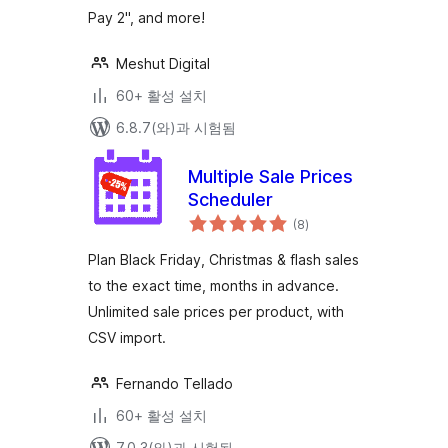
Pay 2", and more!
Meshut Digital
60+ 활성 설치
6.8.7(와)과 시험됨
Multiple Sale Prices
Scheduler
전
(8
)
체
평
점
Plan Black Friday, Christmas & flash sales
to the exact time, months in advance.
Unlimited sale prices per product, with
CSV import.
Fernando Tellado
60+ 활성 설치
7.0.3(와)과 시험됨