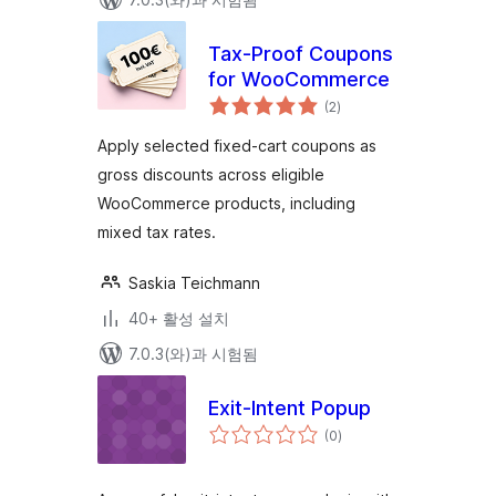
Tax‑Proof Coupons
for WooCommerce
전
(2
)
체
평
점
Apply selected fixed-cart coupons as
gross discounts across eligible
WooCommerce products, including
mixed tax rates.
Saskia Teichmann
40+ 활성 설치
7.0.3(와)과 시험됨
Exit-Intent Popup
전
(0
)
체
평
점