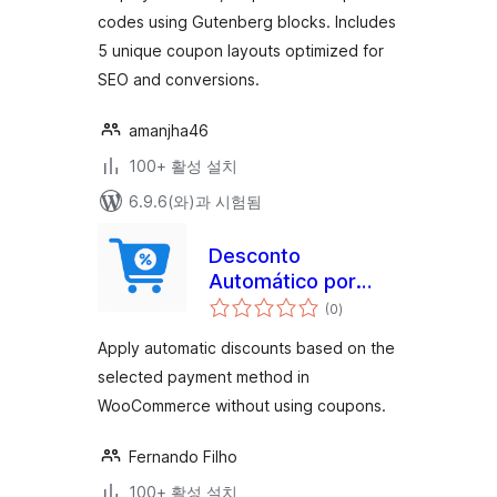
codes using Gutenberg blocks. Includes
5 unique coupon layouts optimized for
SEO and conversions.
amanjha46
100+ 활성 설치
6.9.6(와)과 시험됨
Desconto
Automático por
전
Método de
(0
)
체
평
Pagamento | Cyfer
점
Apply automatic discounts based on the
selected payment method in
WooCommerce without using coupons.
Fernando Filho
100+ 활성 설치