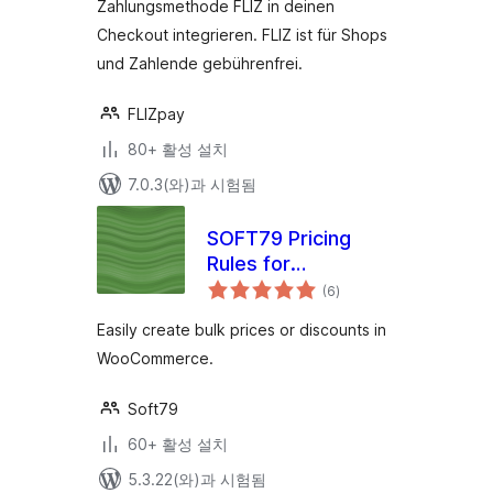
Zahlungsmethode FLIZ in deinen
Checkout integrieren. FLIZ ist für Shops
und Zahlende gebührenfrei.
FLIZpay
80+ 활성 설치
7.0.3(와)과 시험됨
SOFT79 Pricing
Rules for
전
WooCommerce
(6
)
체
평
점
Easily create bulk prices or discounts in
WooCommerce.
Soft79
60+ 활성 설치
5.3.22(와)과 시험됨