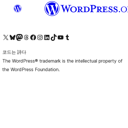
X(이전 트위터) 계정 방문하기
블루스카이 계정 방문하기
마스토돈 계정 방문하기
스레드 계정 방문하기
페이스북 페이지 방문하기
인스타그램 계정 방문하기
LinkedIn 계정 방문하기
틱톡 계정 방문하기
유튜브 채널 방문하기
텀블러 계정 방문하기
코드는 詩다
The WordPress® trademark is the intellectual property of
the WordPress Foundation.