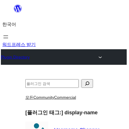
콘
텐
한국어
츠
로
바
워드프레스 받기
로
Plugin Directory
가
기
검
색
모든
Community
Commercial
[플러그인 태그:]
display-name