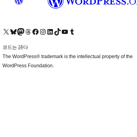
X(이전 트위터) 계정 방문하기
블루스카이 계정 방문하기
마스토돈 계정 방문하기
스레드 계정 방문하기
페이스북 페이지 방문하기
인스타그램 계정 방문하기
LinkedIn 계정 방문하기
틱톡 계정 방문하기
유튜브 채널 방문하기
텀블러 계정 방문하기
코드는 詩다
The WordPress® trademark is the intellectual property of the
WordPress Foundation.