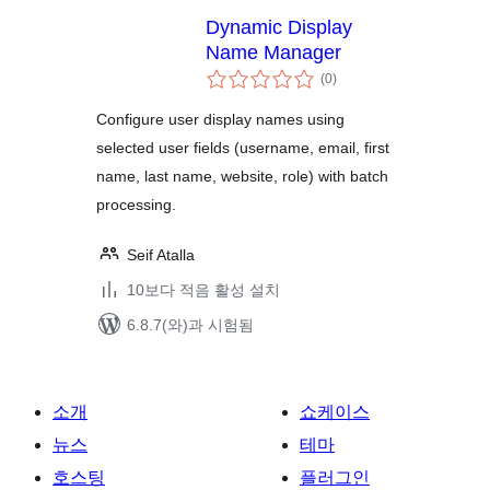
Dynamic Display
Name Manager
전
(0
)
체
평
점
Configure user display names using
selected user fields (username, email, first
name, last name, website, role) with batch
processing.
Seif Atalla
10보다 적음 활성 설치
6.8.7(와)과 시험됨
소개
쇼케이스
뉴스
테마
호스팅
플러그인