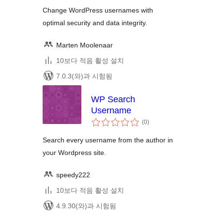
평
점
Change WordPress usernames with
optimal security and data integrity.
Marten Moolenaar
10보다 적음 활성 설치
7.0.3(와)과 시험됨
WP Search
Username
전
(0
)
체
평
점
Search every username from the author in
your Wordpress site.
speedy222
10보다 적음 활성 설치
4.9.30(와)과 시험됨