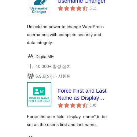
Username Changer
전
(71
)
체
평
점
Unlock the power to change WordPress
usernames with complete security and
data integrity.
DigitalME
40,000+ 활성 설치
6.9.6(와)과 시험됨
Force First and Last
Name as Display
전
Name
(18
)
체
평
점
Force the user field "display_name" to be
set as the user's first and last name.