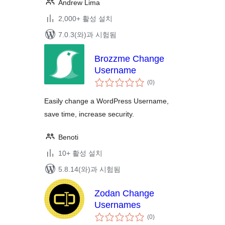
Andrew Lima
2,000+ 활성 설치
7.0.3(와)과 시험됨
Brozzme Change
Username
전
(0
)
체
평
점
Easily change a WordPress Username,
save time, increase security.
Benoti
10+ 활성 설치
5.8.14(와)과 시험됨
Zodan Change
Usernames
전
(0
)
체