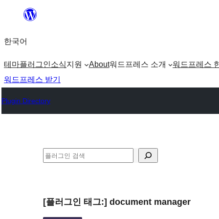
콘
텐
한국어
츠
로
테마
플러그인
소식
지원
About
워드프레스 소개
워드프레스 
바
워드프레스 받기
로
Plugin Directory
가
기
검
색
[플러그인 태그:]
document manager