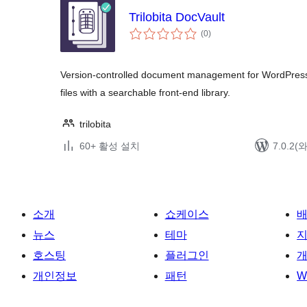
Trilobita DocVault
전
(0
)
체
평
점
Version-controlled document management for WordPress 
files with a searchable front-end library.
trilobita
60+ 활성 설치
7.0.2
소개
쇼케이스
뉴스
테마
호스팅
플러그인
개
개인정보
패턴
W