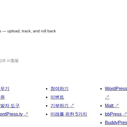
— upload, track, and roll back
(와)과 시험됨
배우기
참여하기
WordPres
지원
이벤트
↗
발자 도구
기부하기
↗
Matt
↗
ordPress.tv
↗
미래를 위한 5가지
bbPress
BuddyPre