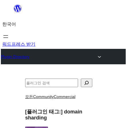
콘
텐
한국어
츠
로
바
워드프레스 받기
로
Plugin Directory
가
기
검
색
모든
Community
Commercial
[플러그인 태그:]
domain
sharding