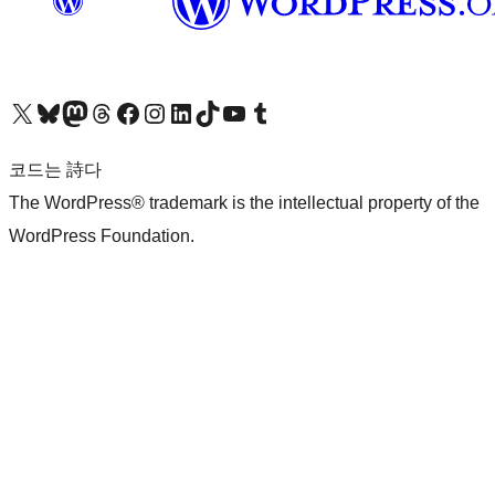
X(이전 트위터) 계정 방문하기
블루스카이 계정 방문하기
마스토돈 계정 방문하기
스레드 계정 방문하기
페이스북 페이지 방문하기
인스타그램 계정 방문하기
LinkedIn 계정 방문하기
틱톡 계정 방문하기
유튜브 채널 방문하기
텀블러 계정 방문하기
코드는 詩다
The WordPress® trademark is the intellectual property of the
WordPress Foundation.