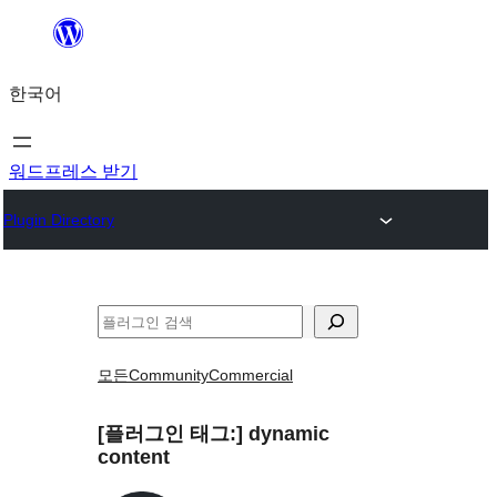
콘
텐
한국어
츠
로
바
워드프레스 받기
로
Plugin Directory
가
기
검
색
모든
Community
Commercial
[플러그인 태그:]
dynamic
content