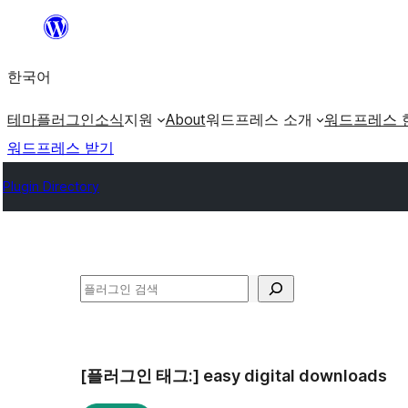
콘
텐
한국어
츠
로
테마
플러그인
소식
지원
About
워드프레스 소개
워드프레스 
바
워드프레스 받기
로
Plugin Directory
가
기
검
색
[플러그인 태그:]
easy digital downloads