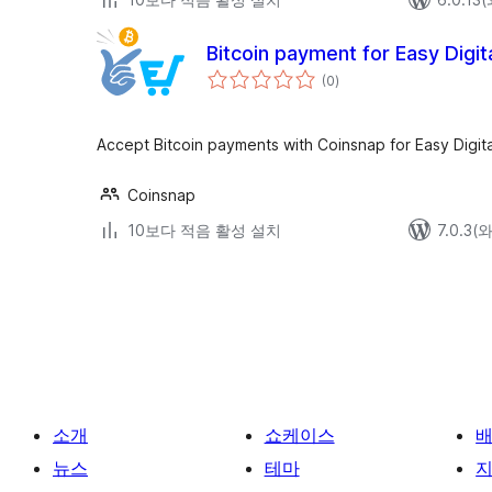
Bitcoin payment for Easy Digi
전
(0
)
체
평
점
Accept Bitcoin payments with Coinsnap for Easy Digit
Coinsnap
10보다 적음 활성 설치
7.0.3
글
페
이
지
매
소개
쇼케이스
김
뉴스
테마