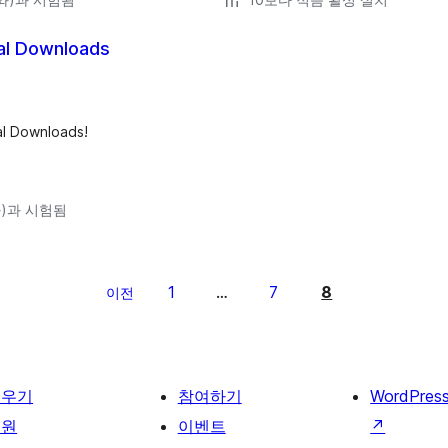
tal Downloads
al Downloads!
(와)과 시험됨
1
7
8
이전
…
배우기
참여하기
WordPres
지원
이벤트
↗