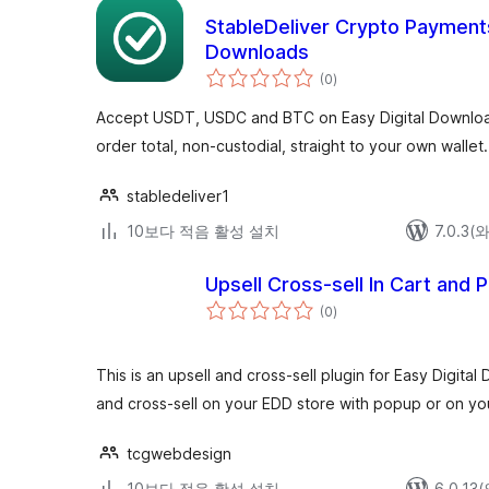
StableDeliver Crypto Payments
Downloads
전
(0
)
체
평
점
Accept USDT, USDC and BTC on Easy Digital Downloa
order total, non-custodial, straight to your own wallet.
stabledeliver1
10보다 적음 활성 설치
7.0.3
Upsell Cross-sell In Cart and
전
(0
)
체
평
점
This is an upsell and cross-sell plugin for Easy Digita
and cross-sell on your EDD store with popup or on you
tcgwebdesign
10보다 적음 활성 설치
6.0.1