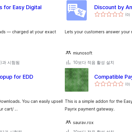
 for Easy Digital
Discount by An
전
(0
)
체
평
점
ds — charged at your exact
Lets your customers answer your r
miunosoft
(와)과 시험됨
10보다 적음 활성 설치
 Popup for EDD
Compatible Pay
전
(0
)
체
평
점
l Downloads. You can easily upsell
This is a simple addon for the Ea
r cart/ …
Payrix payment gateway.
saurav.rox
3(와)과 시험됨
10보다 적음 활성 설치