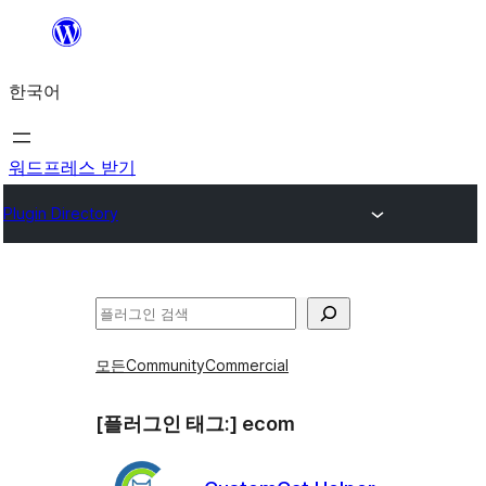
콘
텐
한국어
츠
로
바
워드프레스 받기
로
Plugin Directory
가
기
검
색
모든
Community
Commercial
[플러그인 태그:]
ecom