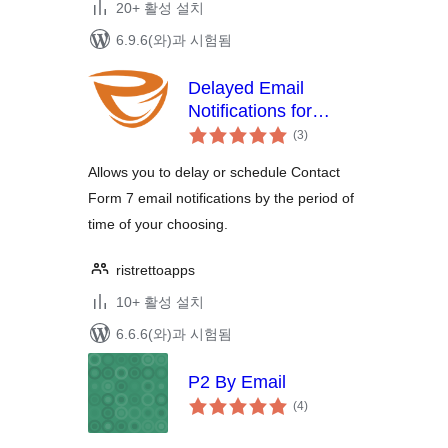
20+ 활성 설치
6.9.6(와)과 시험됨
Delayed Email
Notifications for
전
Contact Form 7
(3
)
체
평
점
Allows you to delay or schedule Contact
Form 7 email notifications by the period of
time of your choosing.
ristrettoapps
10+ 활성 설치
6.6.6(와)과 시험됨
P2 By Email
전
(4
)
체
평
점