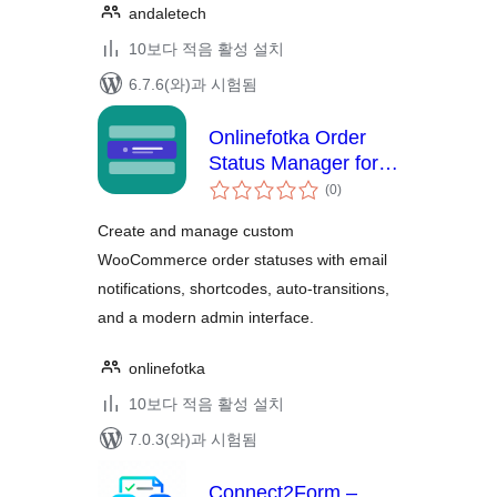
andaletech
10보다 적음 활성 설치
6.7.6(와)과 시험됨
Onlinefotka Order
Status Manager for
전
WooCommerce
(0
)
체
평
점
Create and manage custom
WooCommerce order statuses with email
notifications, shortcodes, auto-transitions,
and a modern admin interface.
onlinefotka
10보다 적음 활성 설치
7.0.3(와)과 시험됨
Connect2Form –