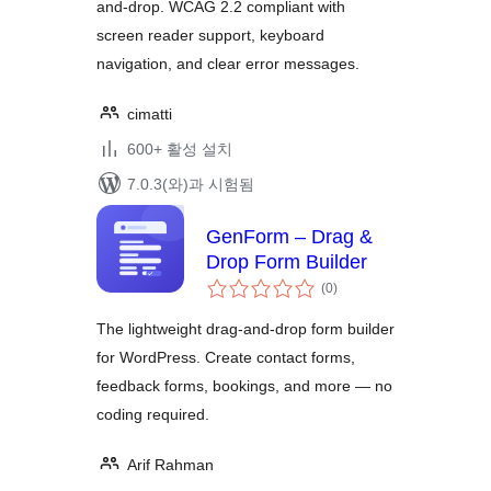
and-drop. WCAG 2.2 compliant with
screen reader support, keyboard
navigation, and clear error messages.
cimatti
600+ 활성 설치
7.0.3(와)과 시험됨
GenForm – Drag &
Drop Form Builder
전
(0
)
체
평
점
The lightweight drag-and-drop form builder
for WordPress. Create contact forms,
feedback forms, bookings, and more — no
coding required.
Arif Rahman