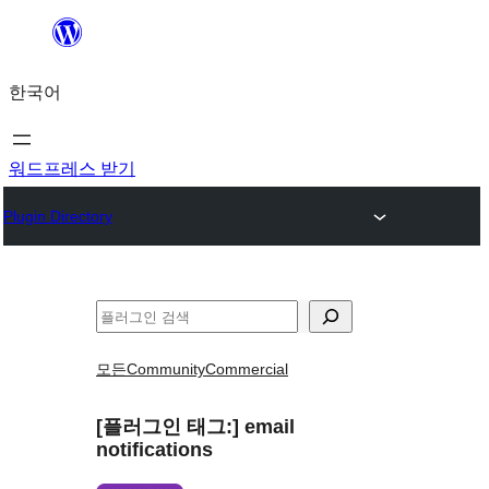
콘
텐
한국어
츠
로
바
워드프레스 받기
로
Plugin Directory
가
기
검
색
모든
Community
Commercial
[플러그인 태그:]
email
notifications