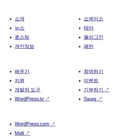
이
지
매
소개
쇼케이스
김
뉴스
테마
호스팅
플러그인
개인정보
패턴
배우기
참여하기
지원
이벤트
개발자 도구
기부하기
↗
WordPress.tv
↗
Swag
↗
WordPress.com
↗
Matt
↗