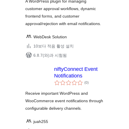
A WordPress plugin for managing
customer approval workflows, dynamic
frontend forms, and customer
approval/rejection with email notifications.
WebDesk Solution
10보다 적음 활성 설치
6.8.7(와)과 시험됨
niftyConnect Event
Notifications
전
(0
)
체
평
점
Receive important WordPress and
WooCommerce event notifications through
configurable delivery channels.
juah255