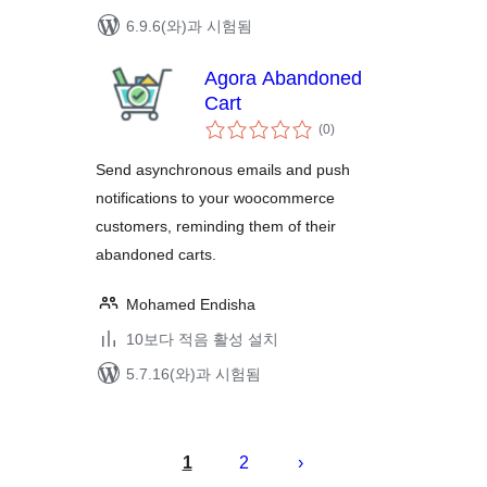
6.9.6(와)과 시험됨
Agora Abandoned
Cart
전
(0
)
체
평
점
Send asynchronous emails and push
notifications to your woocommerce
customers, reminding them of their
abandoned carts.
Mohamed Endisha
10보다 적음 활성 설치
5.7.16(와)과 시험됨
글
페
1
2