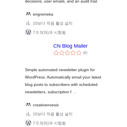
decisions, user emails, and an audit trail.
engremeka
10보다 적음 활성 설치
7.0.3(와)과 시험됨
CN Blog Mailer
전
(0
)
체
평
점
Simple automated newsletter plugin for
WordPress. Automatically email your latest
blog posts to subscribers with scheduled
newsletters, subscription f …
creativenoesis
10보다 적음 활성 설치
7.0.3(와)과 시험됨