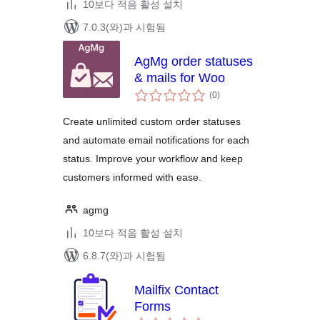
10보다 적음 활성 설치
7.0.3(와)과 시험됨
AgMg order statuses
& mails for Woo
전
(0
)
체
평
점
Create unlimited custom order statuses
and automate email notifications for each
status. Improve your workflow and keep
customers informed with ease.
agmg
10보다 적음 활성 설치
6.8.7(와)과 시험됨
Mailfix Contact
Forms