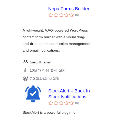
Nepa Forms Builder
전
(0
)
체
평
점
A lightweight, AJAX-powered WordPress
contact form builder with a visual drag-
and-drop editor, submission management,
and email notifications.
Saroj Khanal
10보다 적음 활성 설치
7.0.3(와)과 시험됨
StockAlert – Back In
Stock Notifications
전
for WooCommerce
(0
)
체
평
점
StockAlert is a powerful plugin for