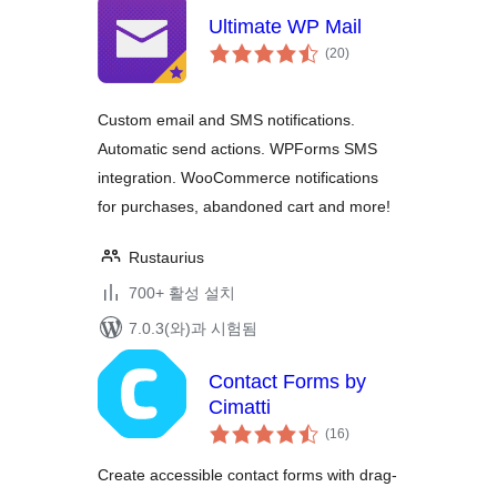
Ultimate WP Mail
전
(20
)
체
평
점
Custom email and SMS notifications.
Automatic send actions. WPForms SMS
integration. WooCommerce notifications
for purchases, abandoned cart and more!
Rustaurius
700+ 활성 설치
7.0.3(와)과 시험됨
Contact Forms by
Cimatti
전
(16
)
체
평
점
Create accessible contact forms with drag-