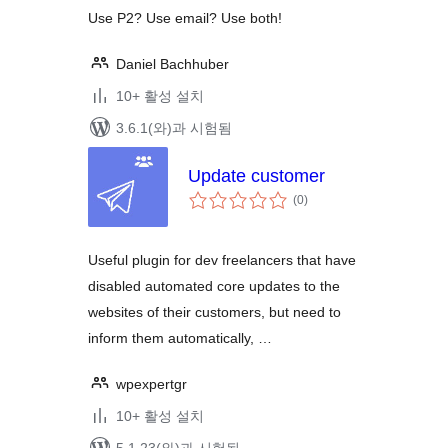
Use P2? Use email? Use both!
Daniel Bachhuber
10+ 활성 설치
3.6.1(와)과 시험됨
Update customer
전
(0
)
체
평
점
Useful plugin for dev freelancers that have
disabled automated core updates to the
websites of their customers, but need to
inform them automatically, …
wpexpertgr
10+ 활성 설치