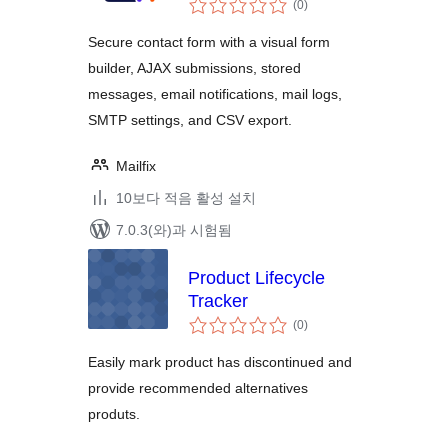
전
(0
)
체
평
점
Secure contact form with a visual form
builder, AJAX submissions, stored
messages, email notifications, mail logs,
SMTP settings, and CSV export.
Mailfix
10보다 적음 활성 설치
7.0.3(와)과 시험됨
Product Lifecycle
Tracker
전
(0
)
체
평
점
Easily mark product has discontinued and
provide recommended alternatives
produts.