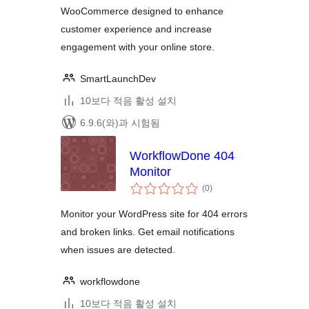
WooCommerce designed to enhance
customer experience and increase
engagement with your online store.
SmartLaunchDev
10보다 적음 활성 설치
6.9.6(와)과 시험됨
WorkflowDone 404
Monitor
전
(0
)
체
평
점
Monitor your WordPress site for 404 errors
and broken links. Get email notifications
when issues are detected.
workflowdone
10보다 적음 활성 설치