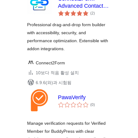
Advanced Contact
전
Form Builder
(2
)
체
평
점
Professional drag-and-drop form builder
with accessibility, security, and
performance optimization. Extensible with
addon integrations.
Connect2Form
10보다 적음 활성 설치
6.9.6(와)과 시험됨
PawaVerify
전
(0
)
체
평
점
Manage verification requests for Verified
Member for BuddyPress with clear