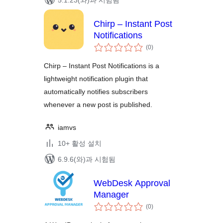
5.1.23(와)과 시험됨
Chirp – Instant Post
Notifications
전
(0
)
체
평
점
Chirp – Instant Post Notifications is a
lightweight notification plugin that
automatically notifies subscribers
whenever a new post is published.
iamvs
10+ 활성 설치
6.9.6(와)과 시험됨
WebDesk Approval
Manager
전
(0
)
체
평
점