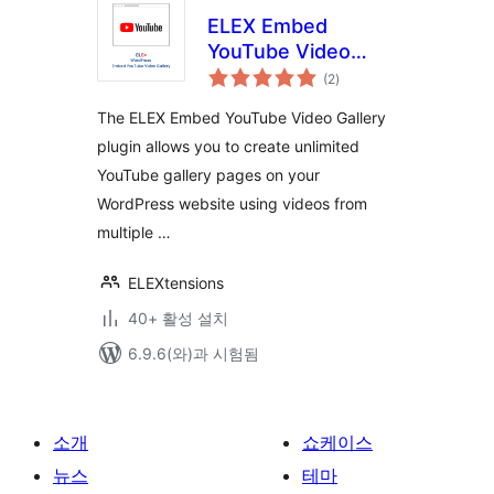
ELEX Embed
YouTube Video
전
Gallery
(2
)
체
평
점
The ELEX Embed YouTube Video Gallery
plugin allows you to create unlimited
YouTube gallery pages on your
WordPress website using videos from
multiple …
ELEXtensions
40+ 활성 설치
6.9.6(와)과 시험됨
소개
쇼케이스
뉴스
테마