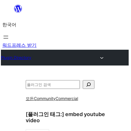
콘
텐
한국어
츠
로
바
워드프레스 받기
로
Plugin Directory
가
기
검
색
모든
Community
Commercial
[플러그인 태그:]
embed youtube
video