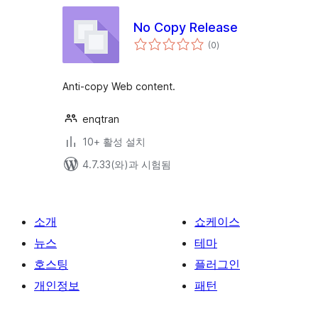
No Copy Release
전
(0
)
체
평
점
Anti-copy Web content.
enqtran
10+ 활성 설치
4.7.33(와)과 시험됨
소개
쇼케이스
뉴스
테마
호스팅
플러그인
개인정보
패턴