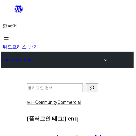
콘
텐
한국어
츠
로
바
워드프레스 받기
로
Plugin Directory
가
기
검
색
모든
Community
Commercial
[플러그인 태그:]
enq