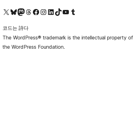
X(이전 트위터) 계정 방문하기
블루스카이 계정 방문하기
마스토돈 계정 방문하기
스레드 계정 방문하기
페이스북 페이지 방문하기
인스타그램 계정 방문하기
LinkedIn 계정 방문하기
틱톡 계정 방문하기
유튜브 채널 방문하기
텀블러 계정 방문하기
코드는 詩다
The WordPress® trademark is the intellectual property of
the WordPress Foundation.