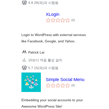
4.8.28(와)과 시험됨
XLogin
전
(0
)
체
평
점
Login to WordPress with external services
like Facebook, Google, and Yahoo.
Patrick Lai
10보다 적음 활성 설치
5.7.15(와)과 시험됨
Simple Social Menu
전
(0
)
체
평
점
Embedding your social accounts to your
Awesome WordPress Site!