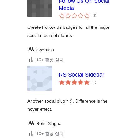
Follow Us On Social
Media
전
(0
)
체
평
점
Create Follow Us badges for all the major
social media platforms.
dwebush
10+ 활성 설치
RS Social Sidebar
전
(1
)
체
평
점
Another social plugin :). Difference is the
hover effect.
Rohit Singhal
10+ 활성 설치