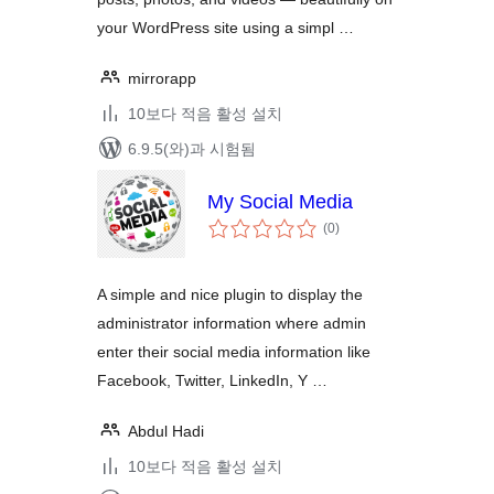
your WordPress site using a simpl …
mirrorapp
10보다 적음 활성 설치
6.9.5(와)과 시험됨
My Social Media
전
(0
)
체
평
점
A simple and nice plugin to display the
administrator information where admin
enter their social media information like
Facebook, Twitter, LinkedIn, Y …
Abdul Hadi
10보다 적음 활성 설치