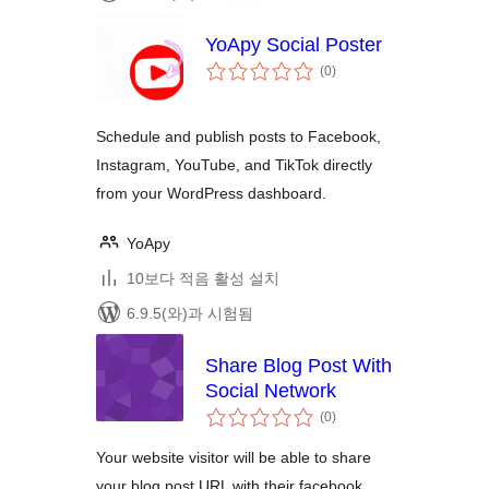
YoApy Social Poster
전
(0
)
체
평
점
Schedule and publish posts to Facebook,
Instagram, YouTube, and TikTok directly
from your WordPress dashboard.
YoApy
10보다 적음 활성 설치
6.9.5(와)과 시험됨
Share Blog Post With
Social Network
전
(0
)
체
평
점
Your website visitor will be able to share
your blog post URL with their facebook