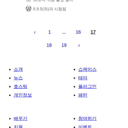
6.9.5(와)과 시험됨
글
페
1
16
17
…
이
18
19
지
매
김
소개
쇼케이스
뉴스
테마
호스팅
플러그인
개인정보
패턴
배우기
참여하기
지원
이벤트