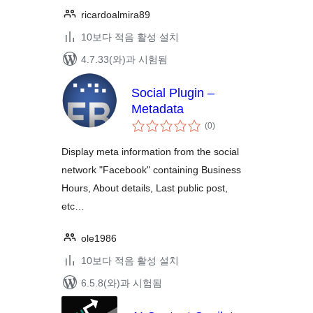
ricardoalmira89
10보다 적음 활성 설치
4.7.33(와)과 시험됨
Social Plugin –
Metadata
전
(0
)
체
평
점
Display meta information from the social
network "Facebook" containing Business
Hours, About details, Last public post,
etc…
ole1986
10보다 적음 활성 설치
6.5.8(와)과 시험됨