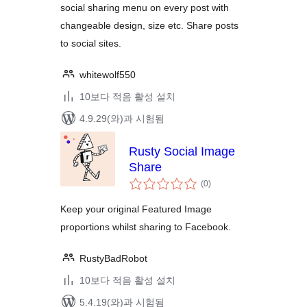
social sharing menu on every post with
changeable design, size etc. Share posts
to social sites.
whitewolf550
10보다 적음 활성 설치
4.9.29(와)과 시험됨
Rusty Social Image
Share
전
(0
)
체
평
점
Keep your original Featured Image
proportions whilst sharing to Facebook.
RustyBadRobot
10보다 적음 활성 설치
5.4.19(와)과 시험됨