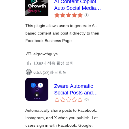
AI Content Copilot –
Auto Social Media
전
Posting
(1
)
체
평
점
This plugin allows users to generate AI-
based content and post it directly to their
Facebook Business Page.
aigrowthguys
10보다 적음 활성 설치
6.5.8(와)과 시험됨
Zware Automatic
Social Posts and
전
Login
(0
)
체
평
점
Automatically share posts to Facebook,
Instagram, and X when you publish. Let
users sign in with Facebook, Google,