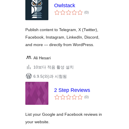
Owlstack
전
(0
)
체
평
점
Publish content to Telegram, X (Twitter),
Facebook, Instagram, LinkedIn, Discord,
and more — directly from WordPress.
Ali Hesari
10보다 적음 활성 설치
6.9.5(와)과 시험됨
2 Step Reviews
전
(0
)
체
평
점
List your Google and Facebook reviews in
your website.