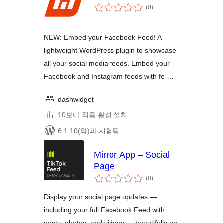
전
(0
)
체
평
점
NEW: Embed your Facebook Feed! A
lightweight WordPress plugin to showcase
all your social media feeds. Embed your
Facebook and Instagram feeds with fe …
dashwidget
10보다 적음 활성 설치
6.1.10(와)과 시험됨
Mirror App – Social
Page
전
(0
)
체
평
점
Display your social page updates —
including your full Facebook Feed with
posts, photos, and videos — beautifully on