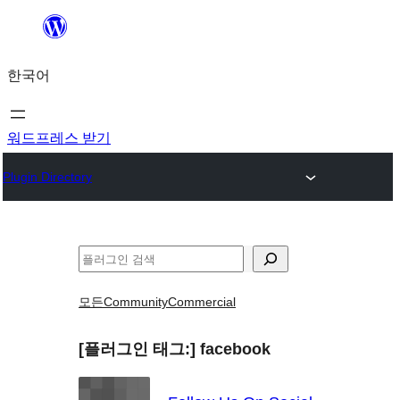
콘
텐
한국어
츠
로
바
워드프레스 받기
로
Plugin Directory
가
기
검
색
모든
Community
Commercial
[플러그인 태그:]
facebook