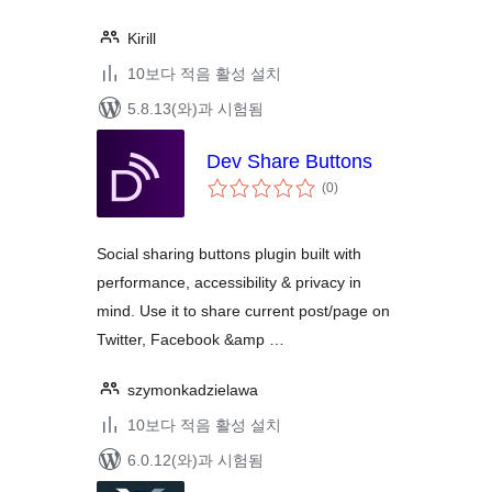
Kirill
10보다 적음 활성 설치
5.8.13(와)과 시험됨
Dev Share Buttons
전
(0
)
체
평
점
Social sharing buttons plugin built with
performance, accessibility & privacy in
mind. Use it to share current post/page on
Twitter, Facebook &amp …
szymonkadzielawa
10보다 적음 활성 설치
6.0.12(와)과 시험됨