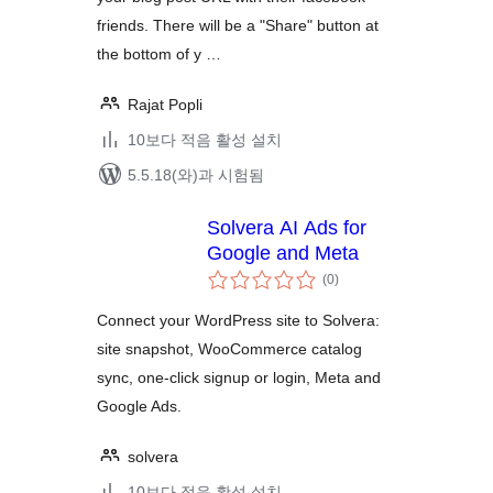
friends. There will be a "Share" button at
the bottom of y …
Rajat Popli
10보다 적음 활성 설치
5.5.18(와)과 시험됨
Solvera AI Ads for
Google and Meta
전
(0
)
체
평
점
Connect your WordPress site to Solvera:
site snapshot, WooCommerce catalog
sync, one-click signup or login, Meta and
Google Ads.
solvera
10보다 적음 활성 설치