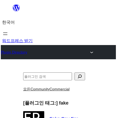
콘
텐
한국어
츠
로
바
워드프레스 받기
로
Plugin Directory
가
기
검
색
모든
Community
Commercial
[플러그인 태그:]
fake