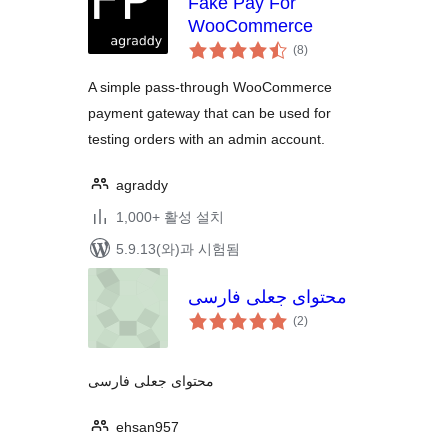
Fake Pay For
WooCommerce
전
(8
)
체
평
점
A simple pass-through WooCommerce
payment gateway that can be used for
testing orders with an admin account.
agraddy
1,000+ 활성 설치
5.9.13(와)과 시험됨
محتوای جعلی فارسی
전
(2
)
체
평
점
محتوای جعلی فارسی
ehsan957