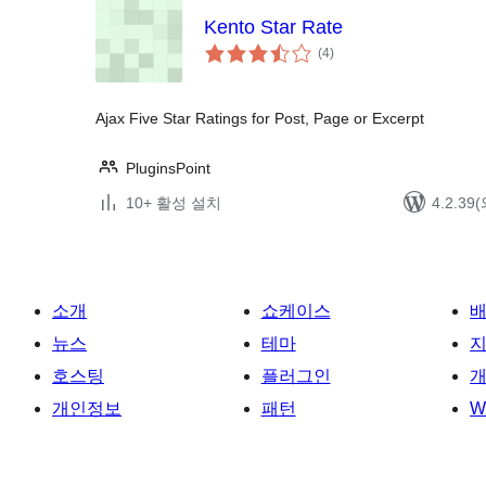
Kento Star Rate
전
(4
)
체
평
점
Ajax Five Star Ratings for Post, Page or Excerpt
PluginsPoint
10+ 활성 설치
4.2.3
소개
쇼케이스
뉴스
테마
호스팅
플러그인
개
개인정보
패턴
W