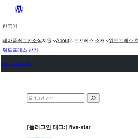
콘
텐
한국어
츠
로
테마
플러그인
소식
지원
About
워드프레스 소개
워드프레스 
바
워드프레스 받기
로
Plugin Directory
가
기
검
색
[플러그인 태그:]
five-star