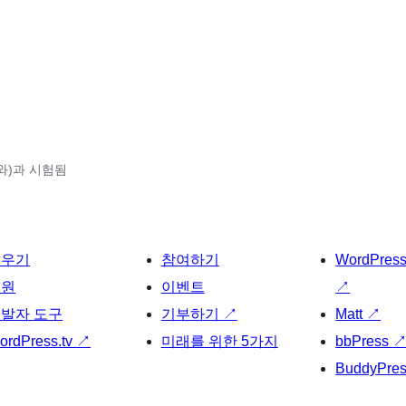
9(와)과 시험됨
배우기
참여하기
WordPres
지원
이벤트
↗
발자 도구
기부하기
↗
Matt
↗
ordPress.tv
↗
미래를 위한 5가지
bbPress
BuddyPre