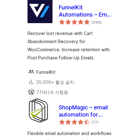
FunnelKit
Automations – Email
전
Marketing
(346
)
체
평
Automation and
점
Recover lost revenue with Cart
CRM for WordPress
Abandonment Recovery for
& WooCommerce
WooCommerce. Increase retention with
Post Purchase Follow-Up Emails.
FunnelKit
20,000+ 활성 설치
7.1(와)과 시험됨
ShopMagic – email
automation for
전
WordPress
(77
)
체
평
점
Flexible email automation and workflows