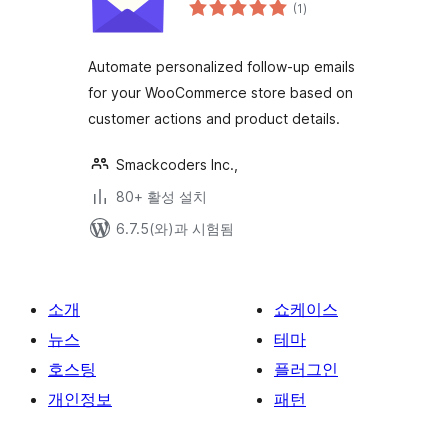
전
(1
)
체
평
점
Automate personalized follow-up emails
for your WooCommerce store based on
customer actions and product details.
Smackcoders Inc.,
80+ 활성 설치
6.7.5(와)과 시험됨
소개
쇼케이스
뉴스
테마
호스팅
플러그인
개인정보
패턴