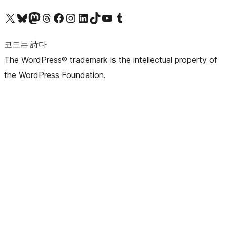
X(이전 트위터) 계정 방문하기
블루스카이 계정 방문하기
마스토돈 계정 방문하기
스레드 계정 방문하기
페이스북 페이지 방문하기
인스타그램 계정 방문하기
LinkedIn 계정 방문하기
틱톡 계정 방문하기
유튜브 채널 방문하기
텀블러 계정 방문하기
코드는 詩다
The WordPress® trademark is the intellectual property of
the WordPress Foundation.