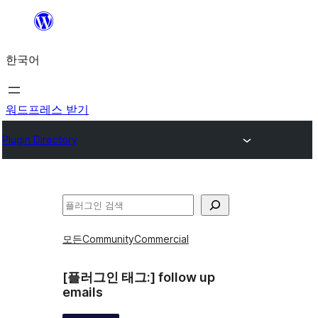
콘
텐
한국어
츠
로
바
워드프레스 받기
로
Plugin Directory
가
기
검
색
모든
Community
Commercial
[플러그인 태그:]
follow up
emails