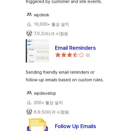
triggered by customer and site events.
wpdesk
10,000+ 활성 설치
7.0.2(와)과 시험됨
Email Reminders
전
(2
)
체
평
점
Sending friendly email reminders or
follow-up emails based on custom rules.
wpdevelop
200+ 활성 설치
6.9.5(와)과 시험됨
Follow Up Emails