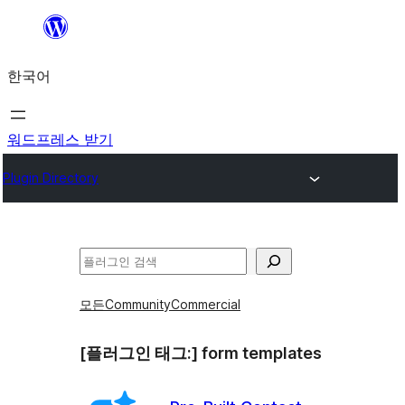
콘
텐
한국어
츠
로
바
워드프레스 받기
로
Plugin Directory
가
기
검
색
모든
Community
Commercial
[플러그인 태그:]
form templates