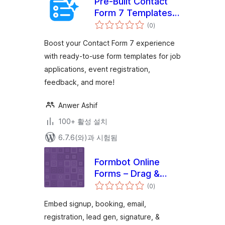
Pre-Built Contact
Form 7 Templates –
전
Formzard
(0
)
체
평
점
Boost your Contact Form 7 experience
with ready-to-use form templates for job
applications, event registration,
feedback, and more!
Anwer Ashif
100+ 활성 설치
6.7.6(와)과 시험됨
Formbot Online
Forms – Drag &
전
Drop Form Builder,
(0
)
체
평
Securely Embed
점
Embed signup, booking, email,
Contact Forms
registration, lead gen, signature, &