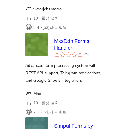
victorjchamorro
10+ 활성 설치
3.4.2(와)과 시험됨
MksDdn Forms
Handler
전
(0
)
체
평
점
Advanced form processing system with
REST API support, Telegram notifications,
and Google Sheets integration.
Max
10+ 활성 설치
7.0.2(와)과 시험됨
Simpul Forms by