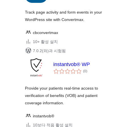
평
점
Track page activity and form events in your
WordPress site with Convertmax.
cbconvertmax
10+ 활성 설치
7.0.2(와)과 시험됨
instantvob® WP
전
(0
)
체
평
점
Provide your patients real-time access to
verification of benefits (VOB) and patient
coverage information.
instantvob®
10보다 적음 활성 설치