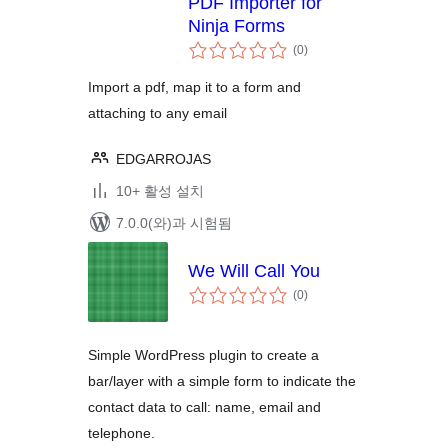
PDF Importer for
Ninja Forms
전
(0
)
체
평
점
Import a pdf, map it to a form and
attaching to any email
EDGARROJAS
10+ 활성 설치
7.0.0(와)과 시험됨
We Will Call You
전
(0
)
체
평
점
Simple WordPress plugin to create a
bar/layer with a simple form to indicate the
contact data to call: name, email and
telephone.