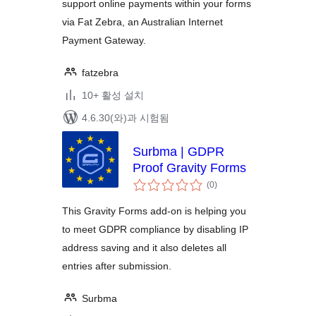
support online payments within your forms
via Fat Zebra, an Australian Internet
Payment Gateway.
fatzebra
10+ 활성 설치
4.6.30(와)과 시험됨
Surbma | GDPR
Proof Gravity Forms
전
(0
)
체
평
점
This Gravity Forms add-on is helping you
to meet GDPR compliance by disabling IP
address saving and it also deletes all
entries after submission.
Surbma