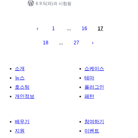
6.9.5(와)과 시험됨
글
페
1
16
17
…
이
18
27
…
지
매
김
소개
쇼케이스
뉴스
테마
호스팅
플러그인
개인정보
패턴
배우기
참여하기
지원
이벤트