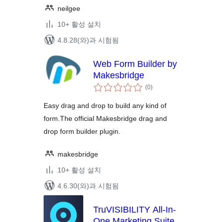
neilgee
10+ 활성 설치
4.8.28(와)과 시험됨
Web Form Builder by
Makesbridge
전
(0
)
체
평
점
Easy drag and drop to build any kind of
form.The official Makesbridge drag and
drop form builder plugin.
makesbridge
10+ 활성 설치
4.6.30(와)과 시험됨
TruVISIBILITY All-In-
One Marketing Suite