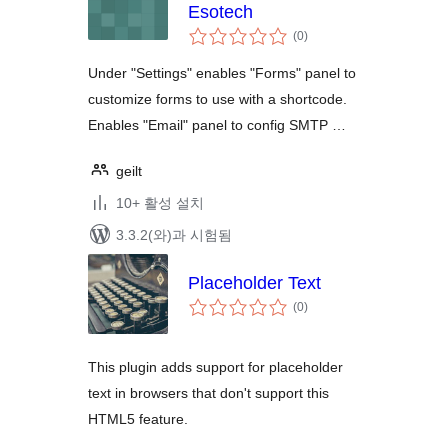
Esotech
전
(0
)
체
평
점
Under "Settings" enables "Forms" panel to
customize forms to use with a shortcode.
Enables "Email" panel to config SMTP …
geilt
10+ 활성 설치
3.3.2(와)과 시험됨
Placeholder Text
전
(0
)
체
평
점
This plugin adds support for placeholder
text in browsers that don't support this
HTML5 feature.