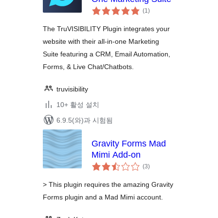
전
(1
)
체
평
점
The TruVISIBILITY Plugin integrates your
website with their all-in-one Marketing
Suite featuring a CRM, Email Automation,
Forms, & Live Chat/Chatbots.
truvisibility
10+ 활성 설치
6.9.5(와)과 시험됨
Gravity Forms Mad
Mimi Add-on
전
(3
)
체
평
점
> This plugin requires the amazing Gravity
Forms plugin and a Mad Mimi account.