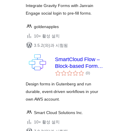
평
점
Integrate Gravity Forms with Janrain
Engage social login to pre-fill forms.
goldenapples
10+ 활성 설치
3.5.2(와)과 시험됨
SmartCloud Flow –
Block‑based Forms &
전
Workflow Automation
(0
)
체
평
점
Design forms in Gutenberg and run
durable, event‑driven workflows in your
own AWS account.
Smart Cloud Solutions Inc.
10+ 활성 설치