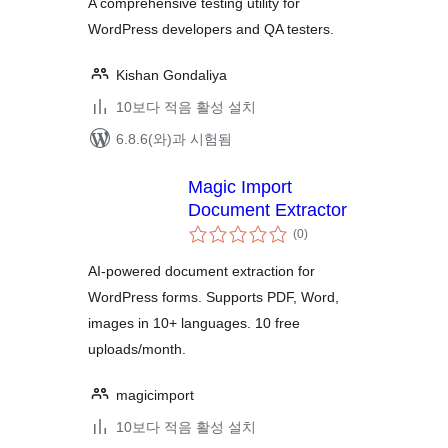
A comprehensive testing utility for
WordPress developers and QA testers.
Kishan Gondaliya
10보다 적음 활성 설치
6.8.6(와)과 시험됨
Magic Import
Document Extractor
전
(0
)
체
평
점
AI-powered document extraction for
WordPress forms. Supports PDF, Word,
images in 10+ languages. 10 free
uploads/month.
magicimport
10보다 적음 활성 설치