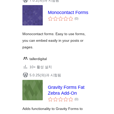
7.0.2(와)과 시험됨
Monocontact Forms
전
(0
)
체
평
점
Monocontact forms: Easy to use forms,
you can embed easily in your posts or
pages.
tallerdigital
10+ 활성 설치
5.0.25(와)과 시험됨
Gravity Forms Fat
Zebra Add-On
전
(0
)
체
평
점
Adds functionality to Gravity Forms to