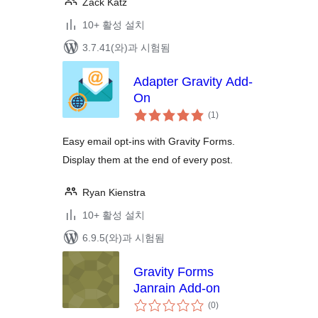
Zack Katz
10+ 활성 설치
3.7.41(와)과 시험됨
Adapter Gravity Add-
On
전
(1
)
체
평
점
Easy email opt-ins with Gravity Forms.
Display them at the end of every post.
Ryan Kienstra
10+ 활성 설치
6.9.5(와)과 시험됨
Gravity Forms
Janrain Add-on
전
(0
)
체