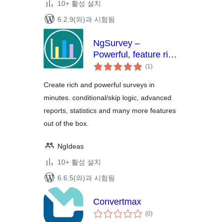
10+ 활성 설치
6.2.9(와)과 시험됨
NgSurvey –
Powerful, feature rich
전
self-hosted surveys
(1
)
체
평
점
Create rich and powerful surveys in
minutes. conditional/skip logic, advanced
reports, statistics and many more features
out of the box.
NgIdeas
10+ 활성 설치
6.6.5(와)과 시험됨
Convertmax
전
(0
)
체