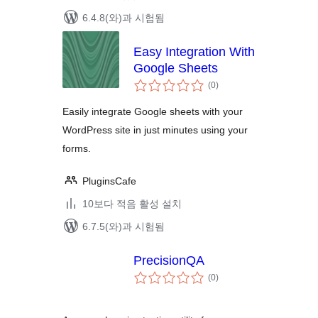
6.4.8(와)과 시험됨
Easy Integration With
Google Sheets
전
(0
)
체
평
점
Easily integrate Google sheets with your
WordPress site in just minutes using your
forms.
PluginsCafe
10보다 적음 활성 설치
6.7.5(와)과 시험됨
PrecisionQA
전
(0
)
체
평
점