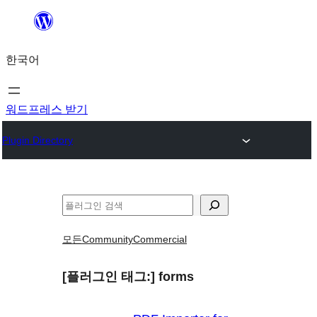
콘
텐
한국어
츠
로
바
워드프레스 받기
로
Plugin Directory
가
기
검
색
모든
Community
Commercial
[플러그인 태그:]
forms