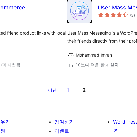
ocommerce
User Mass Me
전
(3
)
체
평
점
 friend product links with local
User Mass Messaging is a WordPres
their friends directly from their pro
Mohammad Imran
(와)과 시험됨
10보다 적음 활성 설치
1
2
이전
배우기
참여하기
WordPres
지원
이벤트
↗