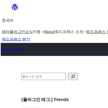
콘
텐
한국어
츠
로
테마
플러그인
소식
지원
About
워드프레스 소개
워드프레스 
바
워드프레스 받기
로
Plugin Directory
가
기
검
색
[플러그인 태그:]
friends