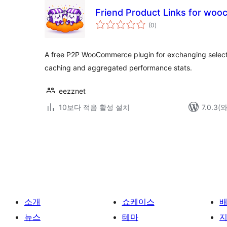
Friend Product Links for wo
전
(0
)
체
평
점
A free P2P WooCommerce plugin for exchanging selected
caching and aggregated performance stats.
eezznet
10보다 적음 활성 설치
7.0.3
글
페
이
지
매
소개
쇼케이스
김
뉴스
테마