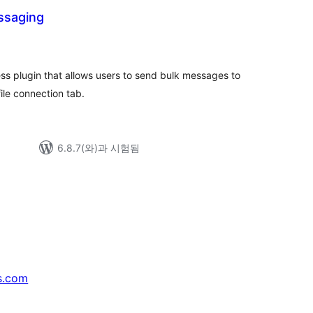
ssaging
s plugin that allows users to send bulk messages to
file connection tab.
6.8.7(와)과 시험됨
s.com