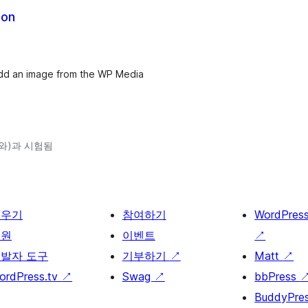
don
 add an image from the WP Media
3(와)과 시험됨
배우기
참여하기
WordPres
지원
이벤트
↗
발자 도구
기부하기
↗
Matt
↗
ordPress.tv
↗
Swag
↗
bbPress
BuddyPre