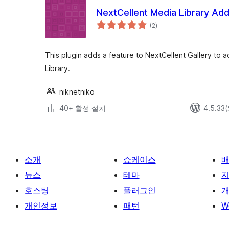
NextCellent Media Library Ad
전
(2
)
체
평
점
This plugin adds a feature to NextCellent Gallery to
Library.
niknetniko
40+ 활성 설치
4.5.3
소개
쇼케이스
뉴스
테마
호스팅
플러그인
개
개인정보
패턴
W