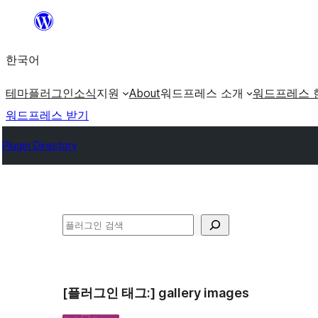
콘
텐
한국어
츠
로
테마
플러그인
소식
지원
About
워드프레스 소개
워드프레스 
바
워드프레스 받기
로
Plugin Directory
가
기
검
색
[플러그인 태그:]
gallery images