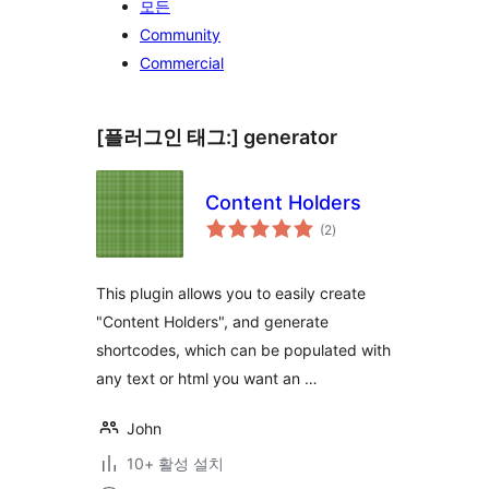
모든
Community
Commercial
[플러그인 태그:]
generator
Content Holders
전
(2
)
체
평
점
This plugin allows you to easily create
"Content Holders", and generate
shortcodes, which can be populated with
any text or html you want an …
John
10+ 활성 설치