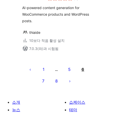
체
평
점
AI-powered content generation for
WooCommerce products and WordPress
posts.
thiaide
10보다 적음 활성 설치
7.0.3(와)과 시험됨
글
페
1
5
6
…
이
7
8
지
매
김
소개
쇼케이스
뉴스
테마