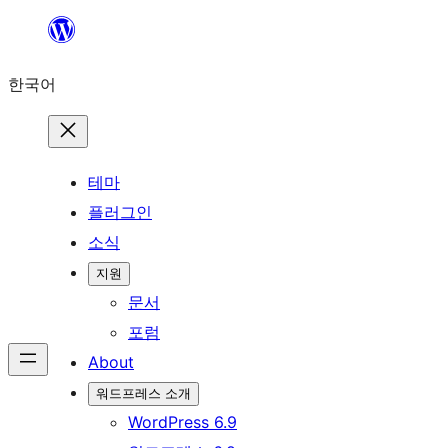
콘
텐
한국어
츠
로
바
로
테마
가
플러그인
기
소식
지원
문서
포럼
About
워드프레스 소개
WordPress 6.9