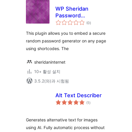
WP Sheridan
Password
전
Generator
(0
)
체
평
점
This plugin allows you to embed a secure
random password generator on any page
using shortcodes. The
sheridaninternet
10+ 활성 설치
3.5.2(와)과 시험됨
Alt Text Describer
전
(1
)
체
평
점
Generates alternative text for images
using AI. Fully automatic process without