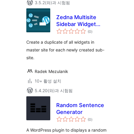
3.5.2(와)과 시험됨
Zedna Multisite
Sidebar Widget
전
Duplicator
(0
)
체
평
점
Create a duplicate of all widgets in
master site for each newly created sub-
site.
Radek Mezulanik
10+ 활성 설치
5.4.20(와)과 시험됨
Random Sentence
Generator
전
(0
)
체
평
점
A WordPress plugin to displays a random