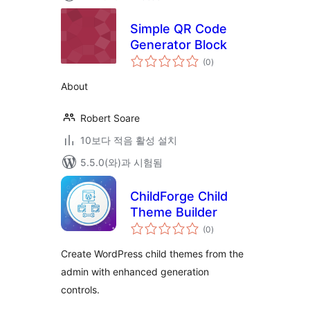
Simple QR Code
Generator Block
전
(0
)
체
평
점
About
Robert Soare
10보다 적음 활성 설치
5.5.0(와)과 시험됨
ChildForge Child
Theme Builder
전
(0
)
체
평
점
Create WordPress child themes from the
admin with enhanced generation
controls.