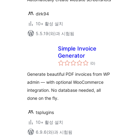
dirk94
10+ 활성 설치
5.5.19(와)과 시험됨
Simple Invoice
Generator
전
(0
)
체
평
점
Generate beautiful PDF invoices from WP
admin — with optional WooCommerce
integration. No database needed, all
done on the fly.
tsplugins
10+ 활성 설치
6.9.6(와)과 시험됨