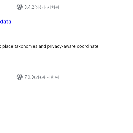
3.4.2(와)과 시험됨
data
i: place taxonomies and privacy-aware coordinate
7.0.3(와)과 시험됨