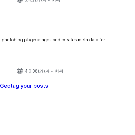
r photoblog plugin images and creates meta data for
4.0.38(와)과 시험됨
 Geotag your posts