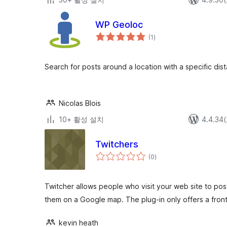
WP Geoloc
전
(1
)
체
평
점
Search for posts around a location with a specific dis
Nicolas Blois
10+ 활성 설치
4.4.3
Twitchers
전
(0
)
체
평
점
Twitcher allows people who visit your web site to post
them on a Google map. The plug-in only offers a fro
kevin heath