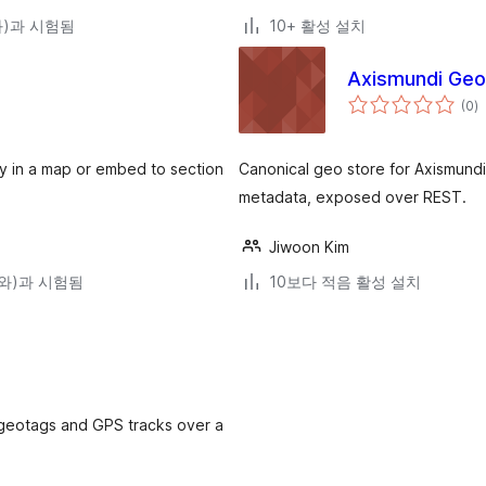
(와)과 시험됨
10+ 활성 설치
Axismundi Geo
전
(0
)
체
평
점
y in a map or embed to section
Canonical geo store for Axismund
metadata, exposed over REST.
Jiwoon Kim
5(와)과 시험됨
10보다 적음 활성 설치
geotags and GPS tracks over a