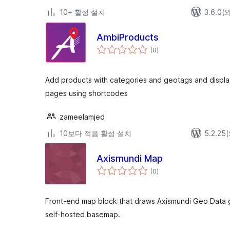
10+ 활성 설치
3.6.0
AmbiProducts
전
(0
)
체
평
점
Add products with categories and geotags and displa
pages using shortcodes
zameelamjed
10보다 적음 활성 설치
5.2.2
Axismundi Map
전
(0
)
체
평
점
Front-end map block that draws Axismundi Geo Data 
self-hosted basemap.