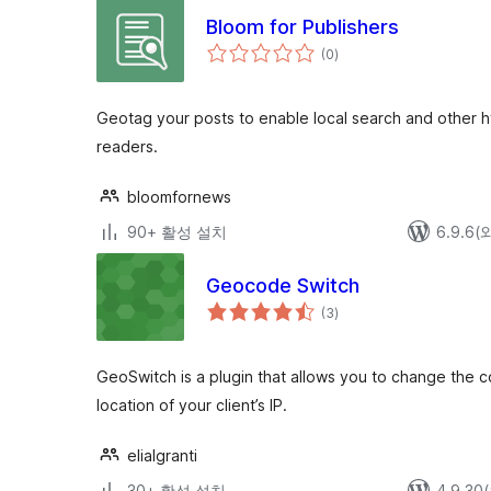
Bloom for Publishers
전
(0
)
체
평
점
Geotag your posts to enable local search and other h
readers.
bloomfornews
90+ 활성 설치
6.9.6
Geocode Switch
전
(3
)
체
평
점
GeoSwitch is a plugin that allows you to change the c
location of your client’s IP.
elialgranti
30+ 활성 설치
4.9.3