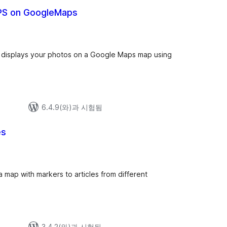
PS on GoogleMaps
displays your photos on a Google Maps map using
6.4.9(와)과 시험됨
es
map with markers to articles from different
.
3.4.2(와)과 시험됨