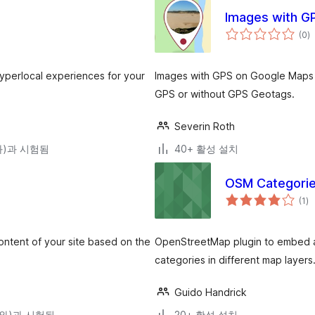
Images with G
전
(0
)
체
평
점
yperlocal experiences for your
Images with GPS on Google Maps 
GPS or without GPS Geotags.
Severin Roth
(와)과 시험됨
40+ 활성 설치
OSM Categori
전
(1
)
체
평
점
ontent of your site based on the
OpenStreetMap plugin to embed a 
categories in different map layers
Guido Handrick
0(와)과 시험됨
20+ 활성 설치