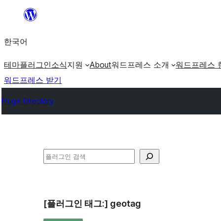
콘
텐
한국어
츠
로
테마
플러그인
소식
지원
About
워드프레스 소개
워드프레스 
바
워드프레스 받기
로
Plugin Directory
가
기
검
색
[플러그인 태그:]
geotag