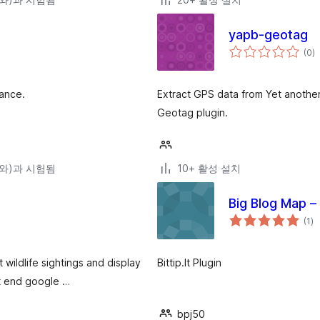
yapb-geotag
전
(0
)
체
평
점
tance.
Extract GPS data from Yet anothe
Geotag plugin.
4(와)과 시험됨
10+ 활성 설치
Big Blog Map –
전
(1
)
체
평
점
 wildlife sightings and display
Bittip.It Plugin
nt end google …
bpj50