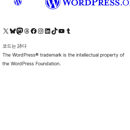
X(이전 트위터) 계정 방문하기
블루스카이 계정 방문하기
마스토돈 계정 방문하기
스레드 계정 방문하기
페이스북 페이지 방문하기
인스타그램 계정 방문하기
LinkedIn 계정 방문하기
틱톡 계정 방문하기
유튜브 채널 방문하기
텀블러 계정 방문하기
코드는 詩다
The WordPress® trademark is the intellectual property of
the WordPress Foundation.