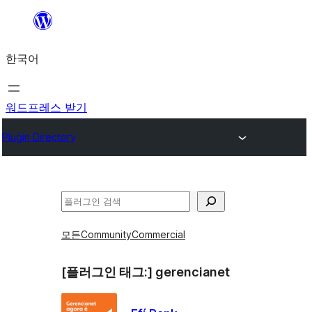
콘
텐
한국어
츠
로
바
워드프레스 받기
로
Plugin Directory
가
기
검
색
모든
Community
Commercial
[플러그인 태그:]
gerencianet