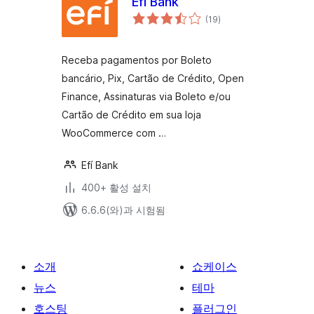
Efí Bank
전
(19
)
체
평
점
Receba pagamentos por Boleto
bancário, Pix, Cartão de Crédito, Open
Finance, Assinaturas via Boleto e/ou
Cartão de Crédito em sua loja
WooCommerce com …
Efí Bank
400+ 활성 설치
6.6.6(와)과 시험됨
소개
쇼케이스
뉴스
테마
호스팅
플러그인