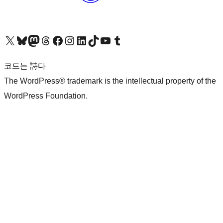
X(이전 트위터) 계정 방문하기
블루스카이 계정 방문하기
마스토돈 계정 방문하기
스레드 계정 방문하기
페이스북 페이지 방문하기
인스타그램 계정 방문하기
LinkedIn 계정 방문하기
틱톡 계정 방문하기
유튜브 채널 방문하기
텀블러 계정 방문하기
코드는 詩다
The WordPress® trademark is the intellectual property of the
WordPress Foundation.