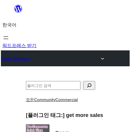
콘
텐
한국어
츠
로
바
워드프레스 받기
로
Plugin Directory
가
기
검
색
모든
Community
Commercial
[플러그인 태그:]
get more sales