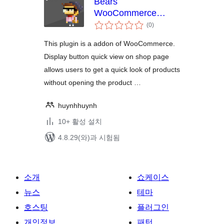
Bears
WooCommerce
전
Product Quick View
(0
)
체
평
점
This plugin is a addon of WooCommerce.
Display button quick view on shop page
allows users to get a quick look of products
without opening the product …
huynhhuynh
10+ 활성 설치
4.8.29(와)과 시험됨
소개
쇼케이스
뉴스
테마
호스팅
플러그인
개인정보
패턴