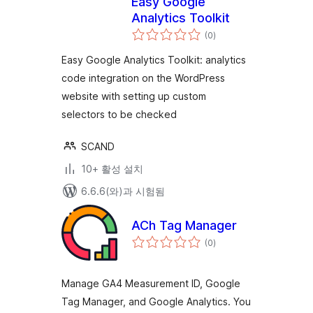
Easy Google
Analytics Toolkit
전
(0
)
체
평
점
Easy Google Analytics Toolkit: analytics
code integration on the WordPress
website with setting up custom
selectors to be checked
SCAND
10+ 활성 설치
6.6.6(와)과 시험됨
ACh Tag Manager
전
(0
)
체
평
점
Manage GA4 Measurement ID, Google
Tag Manager, and Google Analytics. You