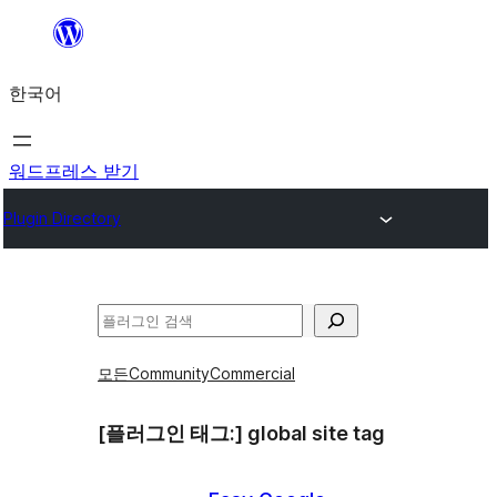
콘
텐
한국어
츠
로
바
워드프레스 받기
로
Plugin Directory
가
기
검
색
모든
Community
Commercial
[플러그인 태그:]
global site tag