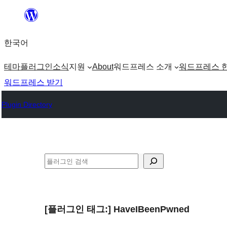
콘
텐
한국어
츠
로
테마
플러그인
소식
지원
About
워드프레스 소개
워드프레스 
바
워드프레스 받기
로
Plugin Directory
가
기
검
색
[플러그인 태그:]
HaveIBeenPwned