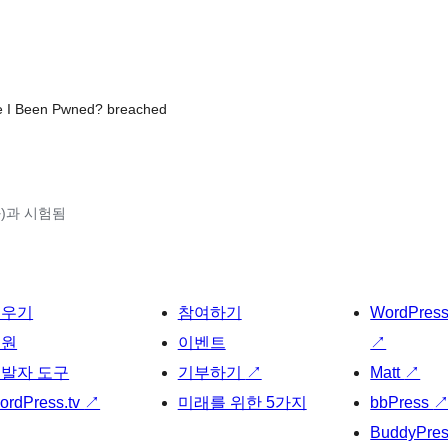
ave I Been Pwned? breached
(와)과 시험됨
배우기
참여하기
WordPres
지원
이벤트
↗
발자 도구
기부하기
↗
Matt
↗
ordPress.tv
↗
미래를 위한 5가지
bbPress
BuddyPre