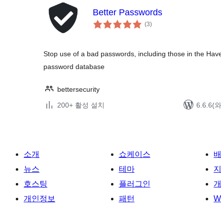
Better Passwords
전
(3
)
체
평
점
Stop use of a bad passwords, including those in the H
password database
bettersecurity
200+ 활성 설치
6.6.6
소개
쇼케이스
뉴스
테마
호스팅
플러그인
개
개인정보
패턴
W