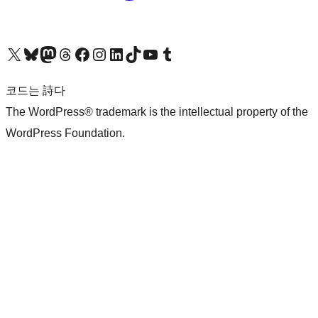
X(이전 트위터) 계정 방문하기
블루스카이 계정 방문하기
마스토돈 계정 방문하기
스레드 계정 방문하기
페이스북 페이지 방문하기
인스타그램 계정 방문하기
LinkedIn 계정 방문하기
틱톡 계정 방문하기
유튜브 채널 방문하기
텀블러 계정 방문하기
코드는 詩다
The WordPress® trademark is the intellectual property of the
WordPress Foundation.