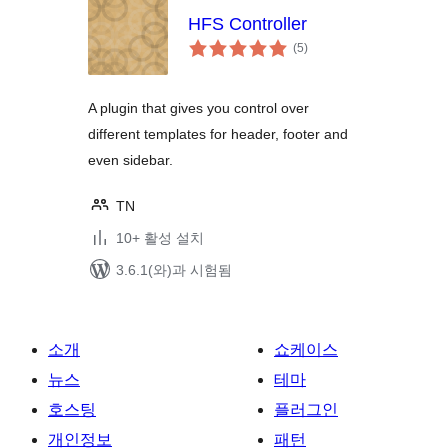
HFS Controller
전
(5
)
체
평
점
A plugin that gives you control over
different templates for header, footer and
even sidebar.
TN
10+ 활성 설치
3.6.1(와)과 시험됨
소개
쇼케이스
뉴스
테마
호스팅
플러그인
개인정보
패턴