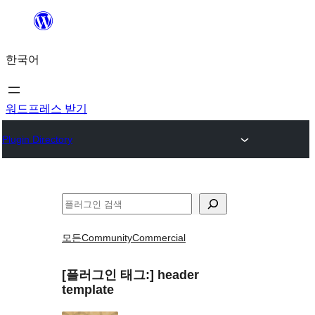
콘
텐
한국어
츠
로
바
워드프레스 받기
로
Plugin Directory
가
기
검
색
모든
Community
Commercial
[플러그인 태그:]
header
template