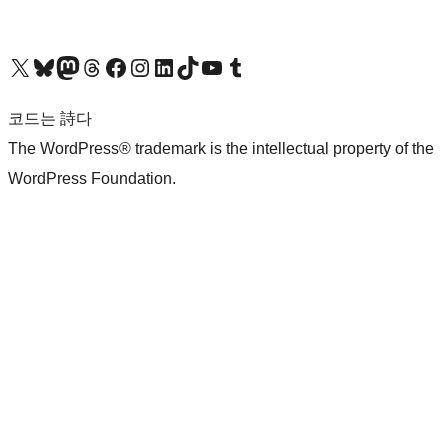
X(이전 트위터) 계정 방문하기
블루스카이 계정 방문하기
마스토돈 계정 방문하기
스레드 계정 방문하기
페이스북 페이지 방문하기
인스타그램 계정 방문하기
LinkedIn 계정 방문하기
틱톡 계정 방문하기
유튜브 채널 방문하기
텀블러 계정 방문하기
코드는 詩다
The WordPress® trademark is the intellectual property of the
WordPress Foundation.