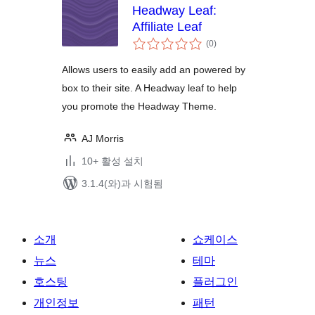
Headway Leaf:
Affiliate Leaf
전
(0
)
체
평
점
Allows users to easily add an powered by
box to their site. A Headway leaf to help
you promote the Headway Theme.
AJ Morris
10+ 활성 설치
3.1.4(와)과 시험됨
소개
쇼케이스
뉴스
테마
호스팅
플러그인
개인정보
패턴