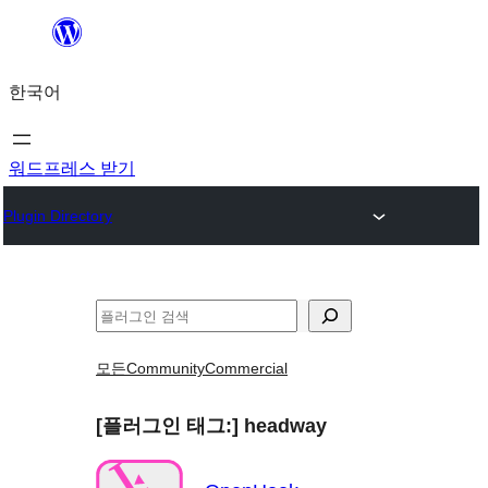
콘
텐
한국어
츠
로
바
워드프레스 받기
로
Plugin Directory
가
기
검
색
모든
Community
Commercial
[플러그인 태그:]
headway