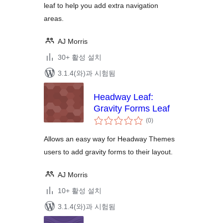
leaf to help you add extra navigation
areas.
AJ Morris
30+ 활성 설치
3.1.4(와)과 시험됨
Headway Leaf:
Gravity Forms Leaf
전
(0
)
체
평
점
Allows an easy way for Headway Themes
users to add gravity forms to their layout.
AJ Morris
10+ 활성 설치
3.1.4(와)과 시험됨