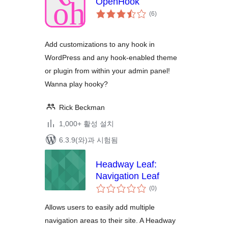
OpenHook
전
(6
)
체
평
점
Add customizations to any hook in
WordPress and any hook-enabled theme
or plugin from within your admin panel!
Wanna play hooky?
Rick Beckman
1,000+ 활성 설치
6.3.9(와)과 시험됨
Headway Leaf:
Navigation Leaf
전
(0
)
체
평
점
Allows users to easily add multiple
navigation areas to their site. A Headway