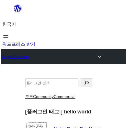
콘
텐
한국어
츠
로
바
워드프레스 받기
로
Plugin Directory
가
기
검
색
모든
Community
Commercial
[플러그인 태그:]
hello world