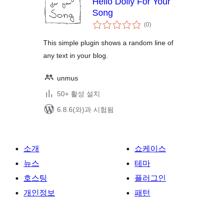
Hello Dolly For Your
Song
전
(0
)
체
평
점
This simple plugin shows a random line of
any text in your blog.
unmus
50+ 활성 설치
6.8.6(와)과 시험됨
소개
쇼케이스
뉴스
테마
호스팅
플러그인
개인정보
패턴