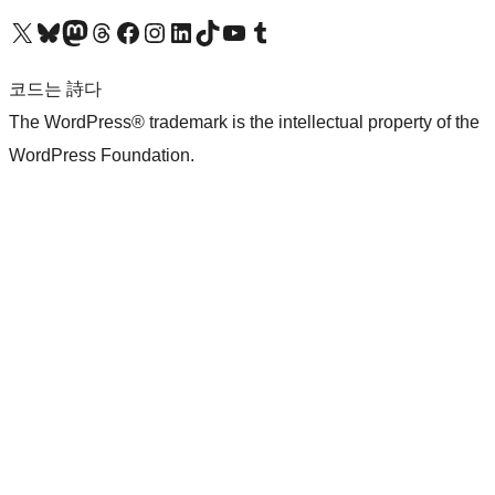
X(이전 트위터) 계정 방문하기
블루스카이 계정 방문하기
마스토돈 계정 방문하기
스레드 계정 방문하기
페이스북 페이지 방문하기
인스타그램 계정 방문하기
LinkedIn 계정 방문하기
틱톡 계정 방문하기
유튜브 채널 방문하기
텀블러 계정 방문하기
코드는 詩다
The WordPress® trademark is the intellectual property of the
WordPress Foundation.