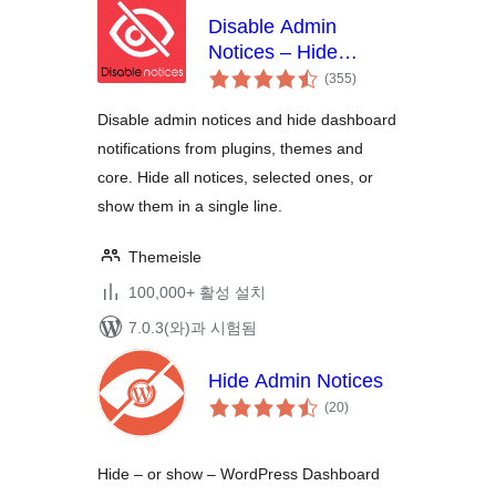
Disable Admin
Notices – Hide
전
Dashboard
(355
)
체
Notifications
평
점
Disable admin notices and hide dashboard
notifications from plugins, themes and
core. Hide all notices, selected ones, or
show them in a single line.
Themeisle
100,000+ 활성 설치
7.0.3(와)과 시험됨
Hide Admin Notices
전
(20
)
체
평
점
Hide – or show – WordPress Dashboard