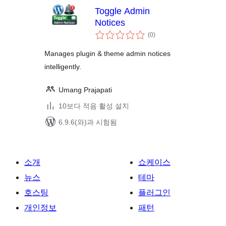
Toggle Admin
Notices
전
(0
)
체
평
점
Manages plugin & theme admin notices
intelligently.
Umang Prajapati
10보다 적음 활성 설치
6.9.6(와)과 시험됨
소개
쇼케이스
뉴스
테마
호스팅
플러그인
개인정보
패턴