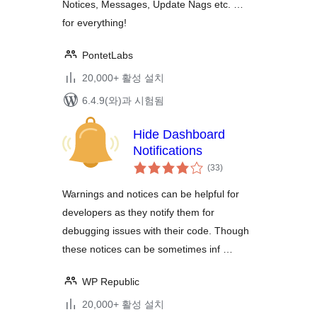
Notices, Messages, Update Nags etc. …
for everything!
PontetLabs
20,000+ 활성 설치
6.4.9(와)과 시험됨
Hide Dashboard
Notifications
전
(33
)
체
평
점
Warnings and notices can be helpful for
developers as they notify them for
debugging issues with their code. Though
these notices can be sometimes inf …
WP Republic
20,000+ 활성 설치