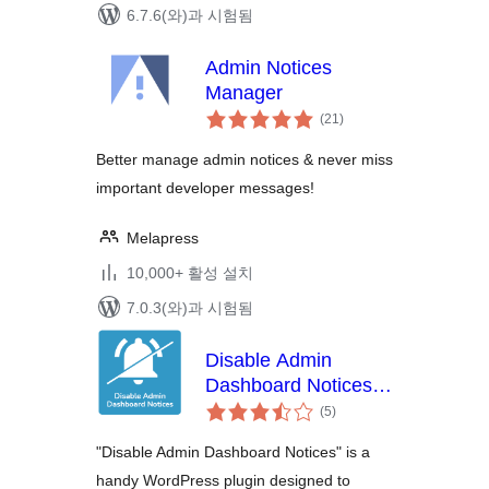
6.7.6(와)과 시험됨
Admin Notices
Manager
전
(21
)
체
평
점
Better manage admin notices & never miss
important developer messages!
Melapress
10,000+ 활성 설치
7.0.3(와)과 시험됨
Disable Admin
Dashboard Notices –
전
Get a distraction free
(5
)
체
WordPress backend
평
점
"Disable Admin Dashboard Notices" is a
handy WordPress plugin designed to