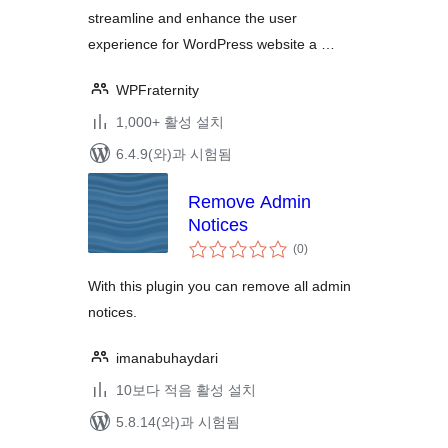
streamline and enhance the user
experience for WordPress website a …
WPFraternity
1,000+ 활성 설치
6.4.9(와)과 시험됨
Remove Admin
Notices
전
(0
)
체
평
점
With this plugin you can remove all admin
notices.
imanabuhaydari
10보다 적음 활성 설치
5.8.14(와)과 시험됨