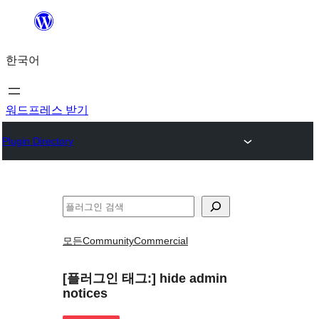
콘
텐
한국어
츠
로
바
워드프레스 받기
로
Plugin Directory
가
기
검
색
모든
Community
Commercial
[플러그인 태그:]
hide admin
notices