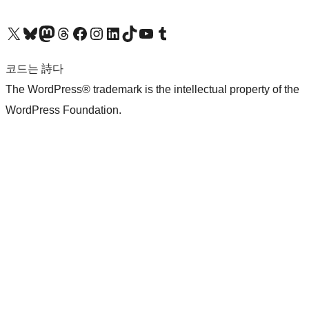
X(이전 트위터) 계정 방문하기
블루스카이 계정 방문하기
마스토돈 계정 방문하기
스레드 계정 방문하기
페이스북 페이지 방문하기
인스타그램 계정 방문하기
LinkedIn 계정 방문하기
틱톡 계정 방문하기
유튜브 채널 방문하기
텀블러 계정 방문하기
코드는 詩다
The WordPress® trademark is the intellectual property of the
WordPress Foundation.