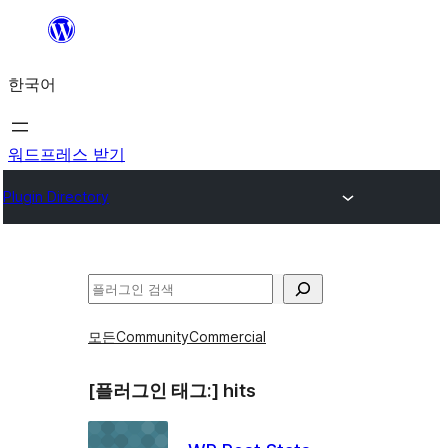
콘
텐
한국어
츠
로
바
워드프레스 받기
로
Plugin Directory
가
기
검
색
모든
Community
Commercial
[플러그인 태그:]
hits