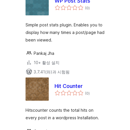
WP Post Stats
전
(0
)
체
평
점
Simple post stats plugin. Enables you to
display how many times a post/page had
been viewed.
Pankaj Jha
10+ 활성 설치
3.7.41(와)과 시험됨
Hit Counter
전
(0
)
체
평
점
Hitscounter counts the total hits on
every post in a wordpress Installation.