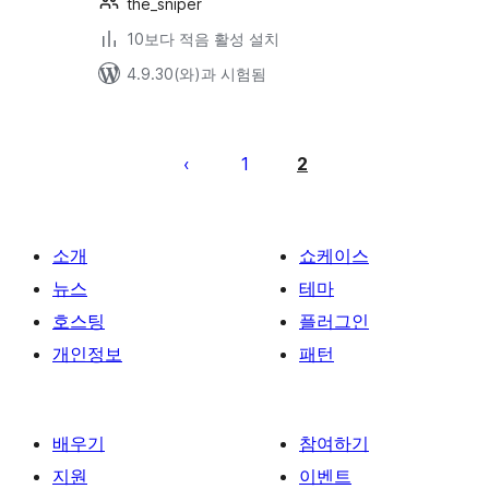
the_sniper
10보다 적음 활성 설치
4.9.30(와)과 시험됨
글
페
1
2
이
지
매
소개
쇼케이스
김
뉴스
테마
호스팅
플러그인
개인정보
패턴
배우기
참여하기
지원
이벤트