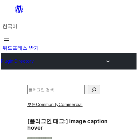
콘
텐
한국어
츠
로
바
워드프레스 받기
로
Plugin Directory
가
기
검
색
모든
Community
Commercial
[플러그인 태그:]
image caption
hover