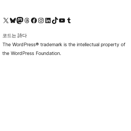
X(이전 트위터) 계정 방문하기
블루스카이 계정 방문하기
마스토돈 계정 방문하기
스레드 계정 방문하기
페이스북 페이지 방문하기
인스타그램 계정 방문하기
LinkedIn 계정 방문하기
틱톡 계정 방문하기
유튜브 채널 방문하기
텀블러 계정 방문하기
코드는 詩다
The WordPress® trademark is the intellectual property of
the WordPress Foundation.