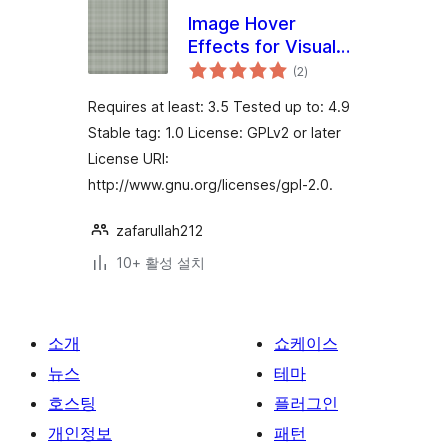
Image Hover
Effects for Visual
전
Composer
(2
)
체
평
점
Requires at least: 3.5 Tested up to: 4.9
Stable tag: 1.0 License: GPLv2 or later
License URI:
http://www.gnu.org/licenses/gpl-2.0.
zafarullah212
10+ 활성 설치
소개
쇼케이스
뉴스
테마
호스팅
플러그인
개인정보
패턴