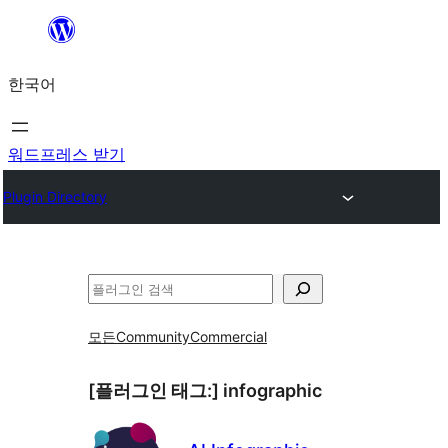
콘
텐
한국어
츠
로
바
워드프레스 받기
로
Plugin Directory
가
기
검
색
모든
Community
Commercial
[플러그인 태그:]
infographic