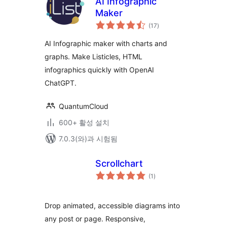
AI Infographic
Maker
전
(17
)
체
평
점
AI Infographic maker with charts and
graphs. Make Listicles, HTML
infographics quickly with OpenAI
ChatGPT.
QuantumCloud
600+ 활성 설치
7.0.3(와)과 시험됨
Scrollchart
전
(1
)
체
평
점
Drop animated, accessible diagrams into
any post or page. Responsive,