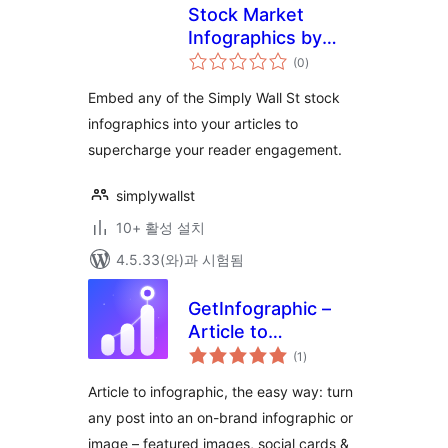
Stock Market
Infographics by
전
Simply Wall St
(0
)
체
평
점
Embed any of the Simply Wall St stock
infographics into your articles to
supercharge your reader engagement.
simplywallst
10+ 활성 설치
4.5.33(와)과 시험됨
GetInfographic –
Article to
전
Infographic &
(1
)
체
평
Image Maker
점
Article to infographic, the easy way: turn
any post into an on-brand infographic or
image – featured images, social cards &