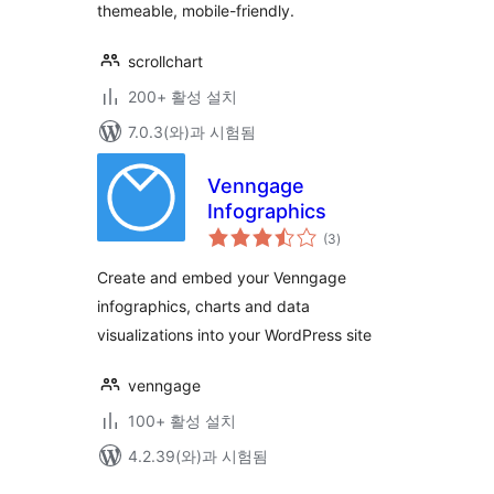
themeable, mobile-friendly.
scrollchart
200+ 활성 설치
7.0.3(와)과 시험됨
Venngage
Infographics
전
(3
)
체
평
점
Create and embed your Venngage
infographics, charts and data
visualizations into your WordPress site
venngage
100+ 활성 설치
4.2.39(와)과 시험됨