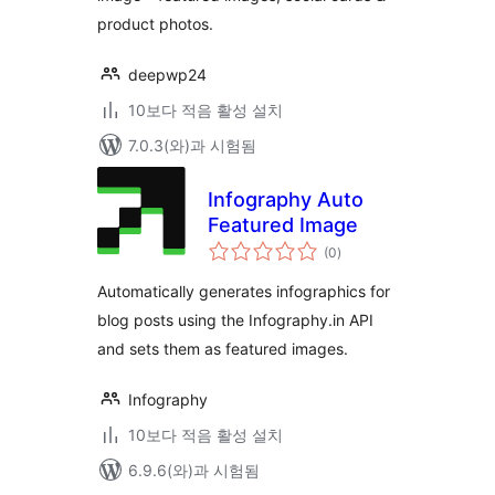
product photos.
deepwp24
10보다 적음 활성 설치
7.0.3(와)과 시험됨
Infography Auto
Featured Image
전
(0
)
체
평
점
Automatically generates infographics for
blog posts using the Infography.in API
and sets them as featured images.
Infography
10보다 적음 활성 설치
6.9.6(와)과 시험됨