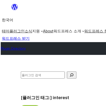
콘
텐
한국어
츠
로
테마
플러그인
소식
지원
About
워드프레스 소개
워드프레스 
바
워드프레스 받기
로
Plugin Directory
가
기
검
색
[플러그인 태그:]
interest