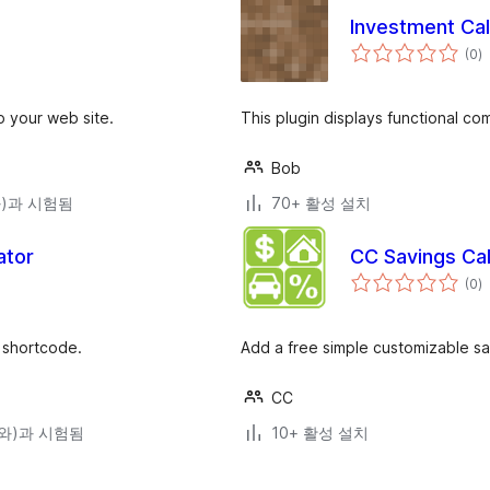
Investment Cal
전
(0
)
체
평
점
o your web site.
This plugin displays functional c
Bob
(와)과 시험됨
70+ 활성 설치
ator
CC Savings Cal
전
(0
)
체
평
점
 shortcode.
Add a free simple customizable sav
CC
4(와)과 시험됨
10+ 활성 설치