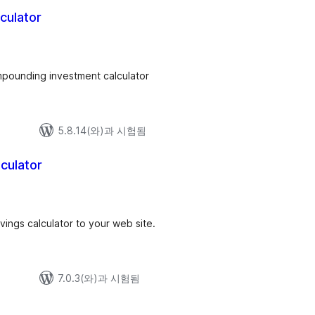
culator
ompounding investment calculator
5.8.14(와)과 시험됨
culator
ings calculator to your web site.
7.0.3(와)과 시험됨