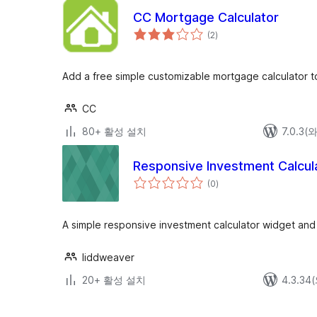
CC Mortgage Calculator
전
(2
)
체
평
점
Add a free simple customizable mortgage calculator t
CC
80+ 활성 설치
7.0.3
Responsive Investment Calcul
전
(0
)
체
평
점
A simple responsive investment calculator widget and
liddweaver
20+ 활성 설치
4.3.3