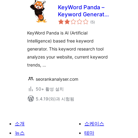
KeyWord Panda –
Keyword Generator
전
for SEO
(5
)
체
평
점
KeyWord Panda is AI (Artificial
Intelligence) based free keyword
generator. This keyword research tool
analyzes your website, current keyword
trends, …
seorankanalyser.com
50+ 활성 설치
5.4.19(와)과 시험됨
소개
쇼케이스
뉴스
테마