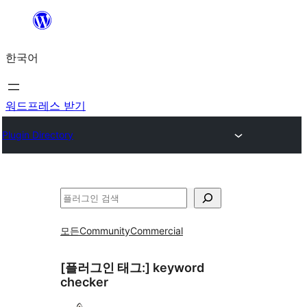
콘
텐
한국어
츠
로
바
워드프레스 받기
로
Plugin Directory
가
기
검
색
모든
Community
Commercial
[플러그인 태그:]
keyword
checker