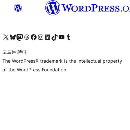
X(이전 트위터) 계정 방문하기
블루스카이 계정 방문하기
마스토돈 계정 방문하기
스레드 계정 방문하기
페이스북 페이지 방문하기
인스타그램 계정 방문하기
LinkedIn 계정 방문하기
틱톡 계정 방문하기
유튜브 채널 방문하기
텀블러 계정 방문하기
코드는 詩다
The WordPress® trademark is the intellectual property
of the WordPress Foundation.