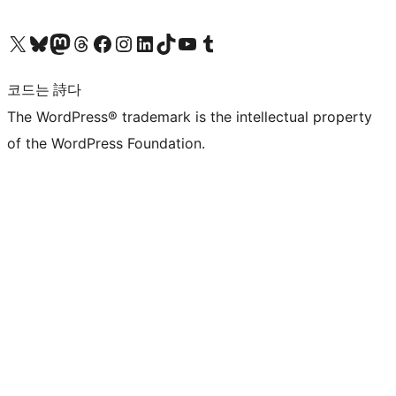
X(이전 트위터) 계정 방문하기
블루스카이 계정 방문하기
마스토돈 계정 방문하기
스레드 계정 방문하기
페이스북 페이지 방문하기
인스타그램 계정 방문하기
LinkedIn 계정 방문하기
틱톡 계정 방문하기
유튜브 채널 방문하기
텀블러 계정 방문하기
코드는 詩다
The WordPress® trademark is the intellectual property
of the WordPress Foundation.