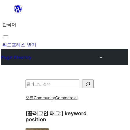
콘
텐
한국어
츠
로
바
워드프레스 받기
로
Plugin Directory
가
기
검
색
모든
Community
Commercial
[플러그인 태그:]
keyword
position