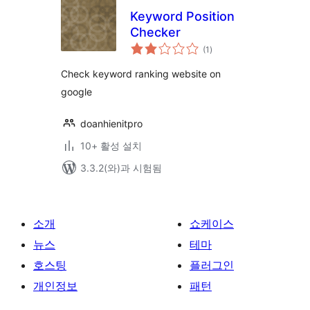
Keyword Position
Checker
전
(1
)
체
평
점
Check keyword ranking website on
google
doanhienitpro
10+ 활성 설치
3.3.2(와)과 시험됨
소개
쇼케이스
뉴스
테마
호스팅
플러그인
개인정보
패턴