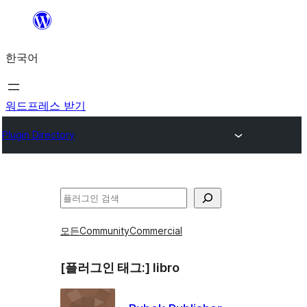
콘
텐
한국어
츠
로
바
워드프레스 받기
로
Plugin Directory
가
기
검
색
모든
Community
Commercial
[플러그인 태그:]
libro