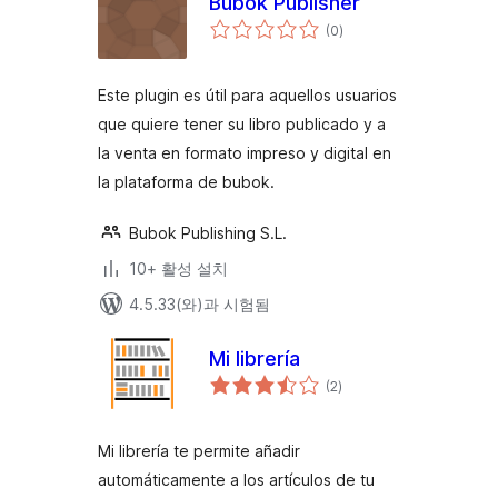
Bubok Publisher
전
(0
)
체
평
점
Este plugin es útil para aquellos usuarios
que quiere tener su libro publicado y a
la venta en formato impreso y digital en
la plataforma de bubok.
Bubok Publishing S.L.
10+ 활성 설치
4.5.33(와)과 시험됨
Mi librería
전
(2
)
체
평
점
Mi librería te permite añadir
automáticamente a los artículos de tu