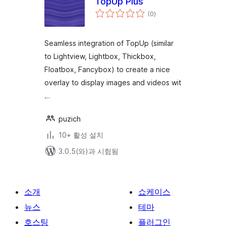
TopUp Plus
전
(0
)
체
평
점
Seamless integration of TopUp (similar
to Lightview, Lightbox, Thickbox,
Floatbox, Fancybox) to create a nice
overlay to display images and videos wit
…
puzich
10+ 활성 설치
3.0.5(와)과 시험됨
소개
쇼케이스
뉴스
테마
호스팅
플러그인