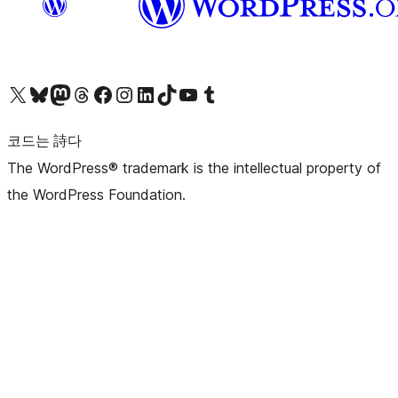
X(이전 트위터) 계정 방문하기
블루스카이 계정 방문하기
마스토돈 계정 방문하기
스레드 계정 방문하기
페이스북 페이지 방문하기
인스타그램 계정 방문하기
LinkedIn 계정 방문하기
틱톡 계정 방문하기
유튜브 채널 방문하기
텀블러 계정 방문하기
코드는 詩다
The WordPress® trademark is the intellectual property of
the WordPress Foundation.