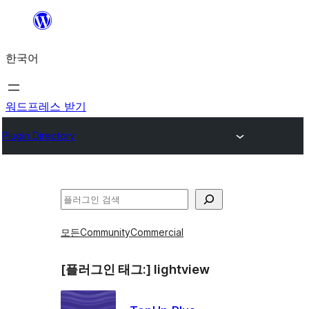
콘
텐
한국어
츠
로
바
워드프레스 받기
로
Plugin Directory
가
기
검
색
모든
Community
Commercial
[플러그인 태그:]
lightview