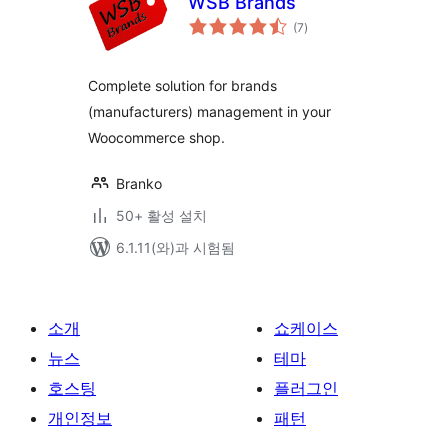
WSB Brands
전
(7
)
체
평
점
Complete solution for brands
(manufacturers) management in your
Woocommerce shop.
Branko
50+ 활성 설치
6.1.11(와)과 시험됨
소개
쇼케이스
뉴스
테마
호스팅
플러그인
개인정보
패턴