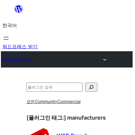
콘
텐
한국어
츠
로
바
워드프레스 받기
로
Plugin Directory
가
기
검
색
모든
Community
Commercial
[플러그인 태그:]
manufacturers