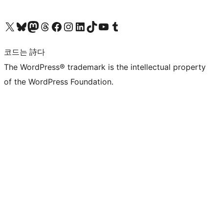
X(이전 트위터) 계정 방문하기
블루스카이 계정 방문하기
마스토돈 계정 방문하기
스레드 계정 방문하기
페이스북 페이지 방문하기
인스타그램 계정 방문하기
LinkedIn 계정 방문하기
틱톡 계정 방문하기
유튜브 채널 방문하기
텀블러 계정 방문하기
코드는 詩다
The WordPress® trademark is the intellectual property
of the WordPress Foundation.