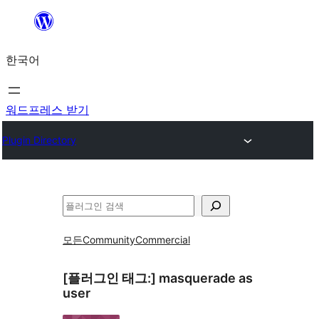
콘
텐
한국어
츠
로
바
워드프레스 받기
로
Plugin Directory
가
기
검
색
모든
Community
Commercial
[플러그인 태그:]
masquerade as
user