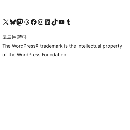
X(이전 트위터) 계정 방문하기
블루스카이 계정 방문하기
마스토돈 계정 방문하기
스레드 계정 방문하기
페이스북 페이지 방문하기
인스타그램 계정 방문하기
LinkedIn 계정 방문하기
틱톡 계정 방문하기
유튜브 채널 방문하기
텀블러 계정 방문하기
코드는 詩다
The WordPress® trademark is the intellectual property
of the WordPress Foundation.