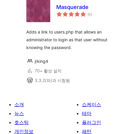
Masquerade
전
(1
)
체
평
점
Adds a link to users.php that allows an
administrator to login as that user without
knowing the password.
jrking4
70+ 활성 설치
3.3.2(와)과 시험됨
소개
쇼케이스
뉴스
테마
호스팅
플러그인
개인정보
패턴